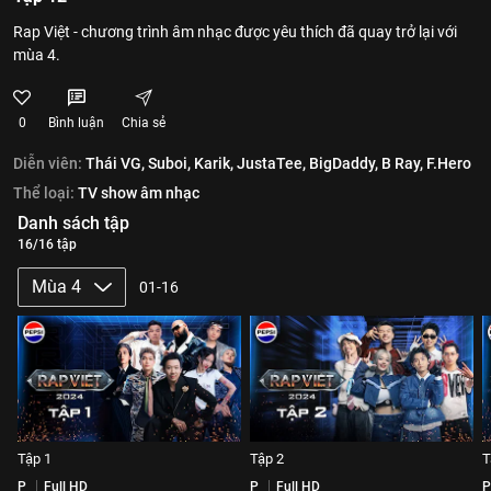
Rap Việt - chương trình âm nhạc được yêu thích đã quay trở lại với
mùa 4.
0
Bình luận
Chia sẻ
Diễn viên:
Thái VG,
Suboi,
Karik,
JustaTee,
BigDaddy,
B Ray,
F.Hero
Thể loại:
TV show âm nhạc
Danh sách tập
16/16 tập
Mùa 4
01-16
Tập 1
Tập 2
T
P
Full HD
P
Full HD
P