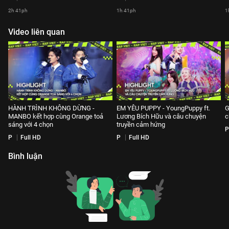
2h 41ph
1h 41ph
1
Video liên quan
HÀNH TRÌNH KHÔNG DỪNG -
EM YÊU PUPPY - YoungPuppy ft.
G
MANBO kết hợp cùng Orange toả
Lương Bích Hữu và câu chuyện
c
sáng với 4 chọn
truyền cảm hứng
P
P
Full HD
P
Full HD
Bình luận