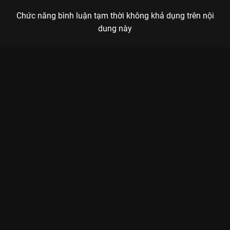
Chức năng bình luận tạm thời không khả dụng trên nội
dung này
Xem Tập 12 Rap Việt - Mùa 4 - 16 Tập của Việt Nam có sự
tham gia của . Thuộc thể loại: TV show