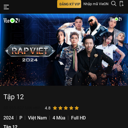
Nhập mã VieON
ĐĂNG KÝ VIP
Tập 12
58.965.827
lượt xem
4.8
2024
P
Việt Nam
4 Mùa
Full HD
Tập 12