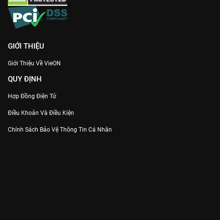
GIỚI THIỆU
Giới Thiệu Về VieON
QUY ĐỊNH
Hợp Đồng Điện Tử
Điều Khoản Và Điều Kiện
Chính Sách Bảo Vệ Thông Tin Cá Nhân
Chính Sách Bảo Vệ Người Tiêu Dùng Dễ Bị Tổn Thương
Thỏa Thuận Sử Dụng Dịch Vụ Mạng Xã Hội
THÔNG TIN
Thông Báo
Trung Tâm Hỗ Trợ