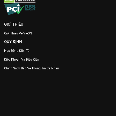
GIỚI THIỆU
Giới Thiệu Về VieON
QUY ĐỊNH
Hợp Đồng Điện Tử
Điều Khoản Và Điều Kiện
Chính Sách Bảo Vệ Thông Tin Cá Nhân
Chính Sách Bảo Vệ Người Tiêu Dùng Dễ Bị Tổn Thương
Thỏa Thuận Sử Dụng Dịch Vụ Mạng Xã Hội
THÔNG TIN
Thông Báo
Trung Tâm Hỗ Trợ