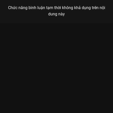
Chức năng bình luận tạm thời không khả dụng trên nội
dung này
Xem Tập 12 Rap Việt - Mùa 4 - 16 Tập của Việt Nam có sự
tham gia của . Thuộc thể loại: TV show