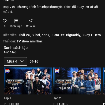
Rap Việt - chương trình âm nhạc được yêu thích đã quay trở lại với
mùa 4.
0
Bình luận
Chia sẻ
Diễn viên:
Thái VG,
Suboi,
Karik,
JustaTee,
BigDaddy,
B Ray,
F.Hero
Thể loại:
TV show âm nhạc
Danh sách tập
16/16 tập
Mùa 4
01-16
Tập 1
Tập 2
T
P
Full HD
P
Full HD
P