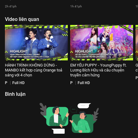
2h 41ph
1h 41ph
1
Video liên quan
HÀNH TRÌNH KHÔNG DỪNG -
EM YÊU PUPPY - YoungPuppy ft.
G
MANBO kết hợp cùng Orange toả
Lương Bích Hữu và câu chuyện
c
sáng với 4 chọn
truyền cảm hứng
P
P
Full HD
P
Full HD
Bình luận