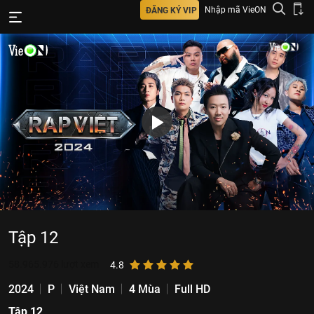
Nhập mã VieON
ĐĂNG KÝ VIP
Tập 12
58.965.976
lượt xem
4.8
2024
P
Việt Nam
4 Mùa
Full HD
Tập 12