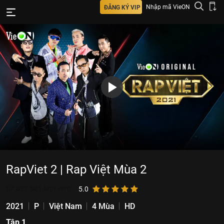
Nhập mã VieON
ĐĂNG KÝ VIP
RapViet 2 | Rap Việt Mùa 2
67.837.881
lượt xem
5.0
2021
P
Việt Nam
4 Mùa
HD
Tập 1