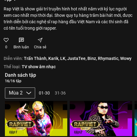
Rap Việt là show giải trí truyền hình hot nhất năm với kỷ lục người
xem cao nhất mọi thời đại. Show quy tụ hàng trăm bài hát mới, được
trình diễn bởi các nghệ sĩ rap hàng đầu Việt Nam và các thí sinh đã
có tên tuổi trong giới rapper.
0
Bình luận
Chia sẻ
Diễn viên:
Trấn Thành,
Karik,
LK,
JustaTee,
Binz,
Rhymastic,
Wowy
Thể loại:
TV show âm nhạc
Danh sách tập
16/16 tập
Mùa 2
01-30
31-36