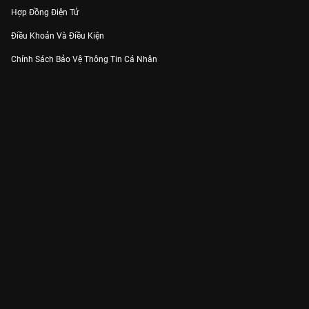
Hợp Đồng Điện Tử
Điều Khoản Và Điều Kiện
Chính Sách Bảo Vệ Thông Tin Cá Nhân
Chính Sách Bảo Vệ Người Tiêu Dùng Dễ Bị Tổn Thương
Thỏa Thuận Sử Dụng Dịch Vụ Mạng Xã Hội
THÔNG TIN
Thông Báo
Trung Tâm Hỗ Trợ
Liên Hệ
Góp Ý
Công ty Cổ phần VieON - Địa chỉ: Tầng 5, 222 Pasteur, Phường Xuân Hòa,
Thành phố Hồ Chí Minh
Email:
support@vieon.vn
| Hotline:
1800.599.920
(miễn phí)