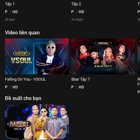
Tập 1
Tập 2
T
P
HD
P
HD
P
2h 3ph
1h 52ph
2
Video liên quan
Falling On You - VSOUL
8bar Tập 7
R
F
P
HD
P
HD
P
Đề xuất cho bạn