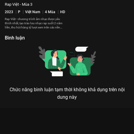
Rap Việt - Mùa 3
2023
P
Việt Nam
4 Mùa
HD
Rap Việt - chương trình âm nhạc được yêu
thích nhất, tạo trào lưu nhạc rap suốt 2 năm
liền, thu hút hàng tỷ lượt xem trên các nền
tảng số chính thức quay trở lại với Mùa 3.
Bình luận
Chức năng bình luận tạm thời không khả dụng trên nội
dung này
RAP VIỆT MÙA 2 - SỰ TRỖI DẬY CỦA NHỮNG QUÁI KIỆT
UNDERGROUND
Hào quang không dành cho người bỏ cuộc, nó chỉ thuộc về kẻ dám cháy hết mình trên
sân khấu rực lửa của Rap Việt.