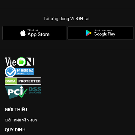
từ giới Underground với tư duy âm nhạc đột phá.
Cú twist nghẹt thở:
Những chiếc nón vàng quyền lực và những
Tải ứng dụng VieON
tại
màn lội ngược dòng ngoạn mục từ các thí sinh quái vật.
Đừng bỏ lỡ bất kỳ khoảnh khắc bùng nổ nào của
Rap Việt Mùa
2
. Truy cập
VieON
ngay để hòa mình vào dòng chảy văn hóa
Hip-hop hiện đại và tiếp thêm lửa cho các thí sinh trên con
đường chinh phục ước mơ!
GIỚI THIỆU
Giới Thiệu Về VieON
QUY ĐỊNH