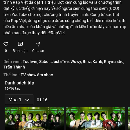
trình Rap Việt đã đạt 1,1 triệu lượt xem cùng lúc và là chương trình
đạt kỷ lục thế giới hiện nay về số người xem cùng thời điểm (CCU)
trên YouTube cho một chương trình truyền hình. Cũng từ sức hút
của Rap Việt, dòng nhạc rap được công chúng biết đến nhiều hơn, thị
hiếu âm nhạc của khán giả và những định kiến trước đây về nhạc rap
phần nào được thay đổi. #RapViet
0
Bình luận
Chia sẻ
Diễn viên:
Touliver,
Suboi,
JustaTee,
Wowy,
Binz,
Karik,
Rhymastic,
Trấn Thành
Thể loại:
TV show âm nhạc
Danh sách tập
16/16 tập
Mùa 1
01-16