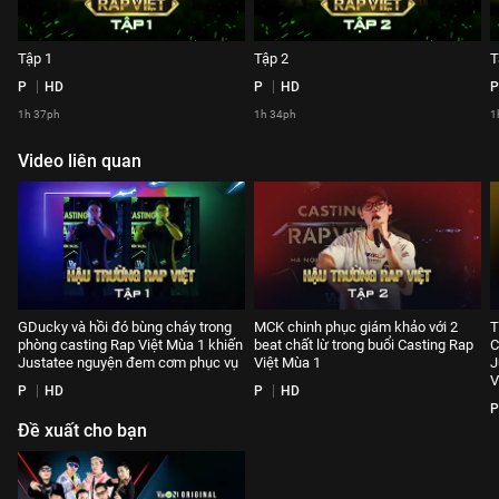
Tập 1
Tập 2
T
P
HD
P
HD
P
1h 37ph
1h 34ph
1
Video liên quan
GDucky và hồi đó bùng cháy trong
MCK chinh phục giám khảo với 2
T
phòng casting Rap Việt Mùa 1 khiến
beat chất lừ trong buổi Casting Rap
C
Justatee nguyện đem cơm phục vụ
Việt Mùa 1
J
V
P
HD
P
HD
P
Đề xuất cho bạn