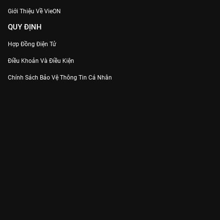
Giới Thiệu Về VieON
QUY ĐỊNH
Hợp Đồng Điện Tử
Điều Khoản Và Điều Kiện
Chính Sách Bảo Vệ Thông Tin Cá Nhân
Chính Sách Bảo Vệ Người Tiêu Dùng Dễ Bị Tổn Thương
Thỏa Thuận Sử Dụng Dịch Vụ Mạng Xã Hội
THÔNG TIN
Thông Báo
Trung Tâm Hỗ Trợ
Liên Hệ
Góp Ý