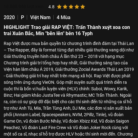
18.888.948
lượt xem
4.8
2020
P
Việt Nam
4 Mùa
HIGHLIGHT Trao giải RAP VIỆT: Trấn Thành xuýt xoa con
trai Xuân Bắc, Min "bẽn lẽn" bên 16 Typh
Rap Việt được mua bản quyền từ chương trình đình đám tại Thái Lan
– The Rapper, đây là format từng đạt nhiều giải thưởng vang dội như
Giải thưởng truyền hình châu Á lần thứ 23 – 2018 với hạng mục
Chương trình giải trí tổng hợp hay nhất, Giải thưởng sáng tạo của
Viện hàn lâm châu Á 2019, Giải thưởng Zocial Awards Thái Lan 2019
- Giải thưởng giải trí hay nhất trên mạng xã hội. Rap Việt được phát
sóng trên ứng dụng VieON. Góp mặt xuyên suốt quá trình diễn ra
cuộc thi là bốn vị huấn luyện viên (HLV) chính: Suboi, Wowy, Karik,
Binz; Hai giám khảo JustaTee và Rhymastic; MC Trấn Thành. Ngoài
ra, còn có sự giúp đỡ đặc biệt cho các thí sinh đến từ những ca sĩ hỗ
trợ như Anh Tú, Mia, Trần Tùng Anh, DJ Mie, các đơn vị sản xuất bản
phối (Annam Label, Spacespeakers, NVM, 2Pillz, Tinle), vũ đoàn
Game On, vũ đoàn Bước Nhảy, Vũ đoàn Xbizz Kid, Vũ đoàn Saigon
Peachez, Vũ đoàn Last Fire Crew và Vũ đoàn Joker Rock cùng với
một số ca sĩ, nhạc sĩ hỗ trợ được HLV hoặc thí sinh mời đến. Chương