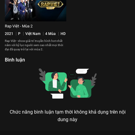
Rap Việt - Mùa 2
2021
P
Việt Nam
4 Mùa
HD
Rap Việt - show giải trí truyền hình hot nhất
năm với kỷ lục người xem cao nhất mọi thời
đại đã quay trở lại với mùa 2.
Bình luận
Chức năng bình luận tạm thời không khả dụng trên nội
dung này
Xem HIGHLIGHT Trao giải RAP VIỆT: Trấn Thành xuýt xoa con