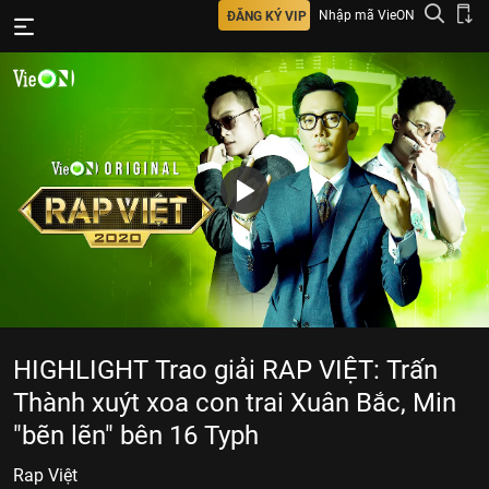
Nhập mã VieON
ĐĂNG KÝ VIP
HIGHLIGHT Trao giải RAP VIỆT: Trấn
Thành xuýt xoa con trai Xuân Bắc, Min
"bẽn lẽn" bên 16 Typh
Rap Việt