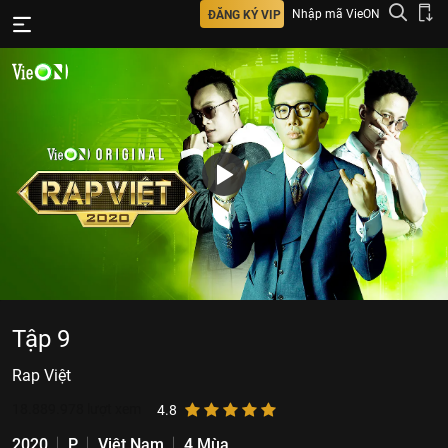
Nhập mã VieON
ĐĂNG KÝ VIP
Tập 9
Rap Việt
18.889.978
lượt xem
4.8
2020
P
Việt Nam
4 Mùa