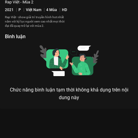
Rap Việt - Mùa 2
2021
P
Việt Nam
4 Mùa
HD
Rap Việt - show giải trí truyền hình hot nhất
năm với kỷ lục người xem cao nhất mọi thời
đại đã quay trở lại với mùa 2.
Bình luận
Chức năng bình luận tạm thời không khả dụng trên nội
dung này
Xem Tập 9 Rap Việt - Mùa 1 - 16 Tập của Việt Nam có sự tham
gia của . Thuộc thể loại: TV show