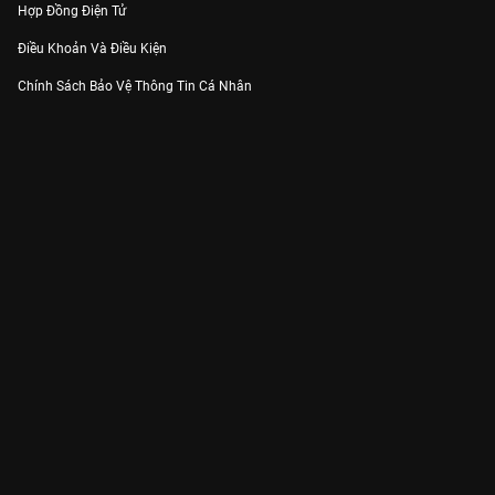
Hợp Đồng Điện Tử
Điều Khoản Và Điều Kiện
Chính Sách Bảo Vệ Thông Tin Cá Nhân
Chính Sách Bảo Vệ Người Tiêu Dùng Dễ Bị Tổn Thương
Thỏa Thuận Sử Dụng Dịch Vụ Mạng Xã Hội
THÔNG TIN
Thông Báo
Trung Tâm Hỗ Trợ
Liên Hệ
Góp Ý
Công ty Cổ phần VieON - Địa chỉ: Tầng 5, 222 Pasteur, Phường Xuân Hòa,
Thành phố Hồ Chí Minh
Email:
support@vieon.vn
| Hotline:
1800.599.920
(miễn phí)