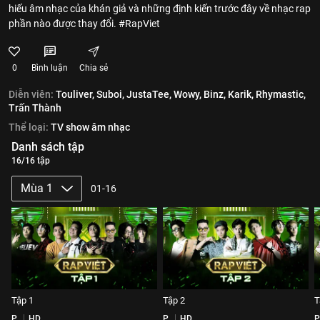
hiếu âm nhạc của khán giả và những định kiến trước đây về nhạc rap
phần nào được thay đổi. #RapViet
0
Bình luận
Chia sẻ
Diễn viên:
Touliver,
Suboi,
JustaTee,
Wowy,
Binz,
Karik,
Rhymastic,
Trấn Thành
Thể loại:
TV show âm nhạc
Danh sách tập
16/16 tập
Mùa 1
01-16
Tập 1
Tập 2
T
P
HD
P
HD
P