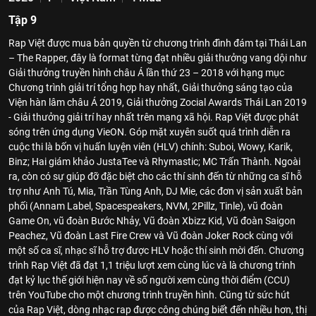
Tập 9
Rap Việt được mua bản quyền từ chương trình đình đám tại Thái Lan
– The Rapper, đây là format từng đạt nhiều giải thưởng vang dội như
Giải thưởng truyền hình châu Á lần thứ 23 – 2018 với hạng mục
Chương trình giải trí tổng hợp hay nhất, Giải thưởng sáng tạo của
Viện hàn lâm châu Á 2019, Giải thưởng Zocial Awards Thái Lan 2019
- Giải thưởng giải trí hay nhất trên mạng xã hội. Rap Việt được phát
sóng trên ứng dụng VieON. Góp mặt xuyên suốt quá trình diễn ra
cuộc thi là bốn vị huấn luyện viên (HLV) chính: Suboi, Wowy, Karik,
Binz; Hai giám khảo JustaTee và Rhymastic; MC Trấn Thành. Ngoài
ra, còn có sự giúp đỡ đặc biệt cho các thí sinh đến từ những ca sĩ hỗ
trợ như Anh Tú, Mia, Trần Tùng Anh, DJ Mie, các đơn vị sản xuất bản
phối (Annam Label, Spacespeakers, NVM, 2Pillz, Tinle), vũ đoàn
Game On, vũ đoàn Bước Nhảy, Vũ đoàn Xbizz Kid, Vũ đoàn Saigon
Peachez, Vũ đoàn Last Fire Crew và Vũ đoàn Joker Rock cùng với
một số ca sĩ, nhạc sĩ hỗ trợ được HLV hoặc thí sinh mời đến. Chương
trình Rap Việt đã đạt 1,1 triệu lượt xem cùng lúc và là chương trình
đạt kỷ lục thế giới hiện nay về số người xem cùng thời điểm (CCU)
trên YouTube cho một chương trình truyền hình. Cũng từ sức hút
của Rap Việt, dòng nhạc rap được công chúng biết đến nhiều hơn, thị