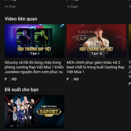
1h 37ph
1h 34ph
1
Video liên quan
GDucky và hồi đó bùng cháy trong
MCK chinh phục giám khảo với 2
T
phòng casting Rap Việt Mùa 1 khiến
beat chất lừ trong buổi Casting Rap
C
Justatee nguyện đem cơm phục vụ
Việt Mùa 1
J
V
P
HD
P
HD
P
Đề xuất cho bạn