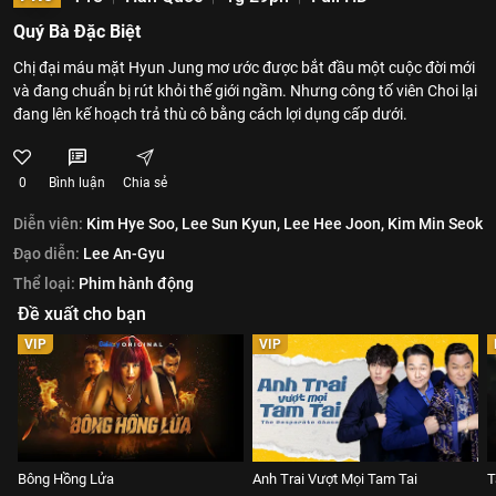
Quý Bà Đặc Biệt
Chị đại máu mặt Hyun Jung mơ ước được bắt đầu một cuộc đời mới
và đang chuẩn bị rút khỏi thế giới ngầm. Nhưng công tố viên Choi lại
đang lên kế hoạch trả thù cô bằng cách lợi dụng cấp dưới.
0
Bình luận
Chia sẻ
Diễn viên:
Kim Hye Soo,
Lee Sun Kyun,
Lee Hee Joon,
Kim Min Seok
Đạo diễn:
Lee An-Gyu
Thể loại:
Phim hành động
Đề xuất cho bạn
VIP
VIP
Bông Hồng Lửa
Anh Trai Vượt Mọi Tam Tai
T