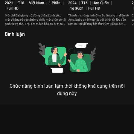
2021
T18
Việt Nam
1 Phần
2024
T16
Hàn Quốc
2
Full HD
1g 36ph
Full HD
Một chị đại giang hồ đứng giữa 2 tình yêu,
Thanh tra nóng tính Cho Su Gwang bị điều về
C
một sẽ đưa cô vào đường chết, một giúp cô tái
Jeju, buộc phải hợp tác với thiên tài lừa đảo
s
sinh từ tro tàn. Trái tim mách bảo cô đi theo
Kim In Hae để truy bắt tên trùm xã hội đen
C
hướng nào?
khét tiếng.
g
Bình luận
Chức năng bình luận tạm thời không khả dụng trên nội
dung này
Xem Quý Bà Đặc Biệt của Hàn Quốc có sự tham gia của Lee
Sun Kyun, Lee Hee Joon, Kim Hye Soo, Kim Min Seok. Thuộc
thể loại: Phim lẻ