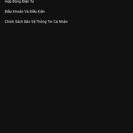
Hợp Đồng Điện Tử
Điều Khoản Và Điều Kiện
Chính Sách Bảo Vệ Thông Tin Cá Nhân
Chính Sách Bảo Vệ Người Tiêu Dùng Dễ Bị Tổn Thương
Thỏa Thuận Sử Dụng Dịch Vụ Mạng Xã Hội
THÔNG TIN
Thông Báo
Trung Tâm Hỗ Trợ
Liên Hệ
Góp Ý
Công ty Cổ phần VieON - Địa chỉ: Tầng 5, 222 Pasteur, Phường Xuân Hòa,
Thành phố Hồ Chí Minh
Email:
support@vieon.vn
| Hotline:
1800.599.920
(miễn phí)