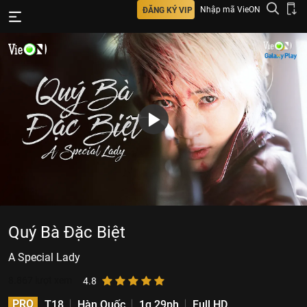
Nhập mã VieON
ĐĂNG KÝ VIP
Quý Bà Đặc Biệt
A Special Lady
8.867
lượt xem
4.8
PRO
T18
Hàn Quốc
1g 29ph
Full HD