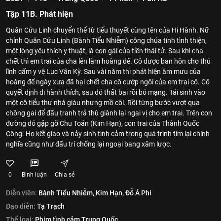
Tập 11B. Phát hiện
Quân Cửu Linh chuyển thể từ tiểu thuyết cùng tên của Hi Hành. Nữ
chính Quân Cửu Linh (Bành Tiểu Nhiễm) công chúa tính tình thiện,
một lòng yêu thích y thuật, là con gái của tiền thái tử. Sau khi cha
chết thì em trai của cha lên làm hoàng đế. Cô được ban hôn cho thủ
lĩnh cấm y vệ Lục Vân Kỳ. Sau vài năm thì phát hiện âm mưu của
hoàng đế ngày xưa đã hại chết cha cô cướp ngôi của em trai cô. Cô
quyết định đi hành thích, sau đó thất bại rồi bỏ mạng. Tái sinh vào
một cô tiểu thư nhà giàu nhưng mồ côi. Rồi từng bước vượt qua
chông gai để đấu tranh trả thù giành lại ngai vị cho em trai. Trên con
đường đó gặp gỡ Chu Toản (Kim Hạn), con trai của Thành Quốc
Công. Họ kết giao và nảy sinh tình cảm trong quá trình tìm lại chính
nghĩa cũng như đấu trí chống lại ngoại bang xâm lược.
0
Bình luận
Chia sẻ
Diễn viên:
Bành Tiểu Nhiễm,
Kim Hạn,
Đỗ Á Phi
Đạo diễn:
Tạ Trạch
Thể loại:
Phim tình cảm Trung Quốc