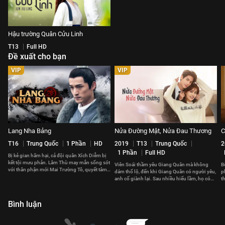
Hậu trường Quân Cửu Linh
T13
Full HD
Đề xuất cho bạn
VIP
VIP
Lang Nha Bảng
Nửa Đường Mật, Nửa Đau Thương
C
T16
Trung Quốc
1 Phần
HD
2019
T13
Trung Quốc
2
1 Phần
Full HD
Bị kẻ gian hãm hại, cả đội quân Xích Diễm bị
kết tội mưu phản. Lâm Thù may mắn sống sót
Viên Soái thầm yêu Giang Quân mà không
B
với thân phận mới Mai Trường Tô, quyết tâm
dám thổ lộ, đến khi Giang Quân có người yêu,
p
báo thù.
anh cố giành lại. Sau nhiều hiểu lầm, họ có
t
đến với nhau?
t
Bình luận