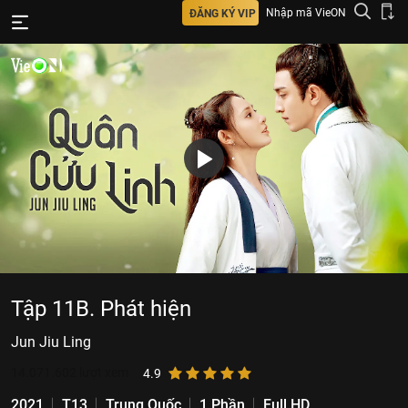
Nhập mã VieON
ĐĂNG KÝ VIP
Tập 11B. Phát hiện
Jun Jiu Ling
14.071.602
lượt xem
4.9
2021
T13
Trung Quốc
1 Phần
Full HD