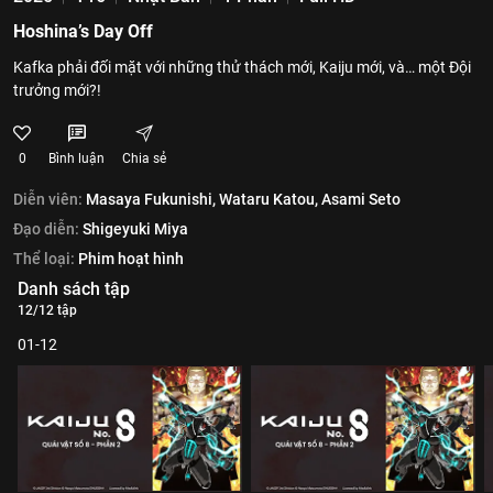
Hoshina’s Day Off
Kafka phải đối mặt với những thử thách mới, Kaiju mới, và… một Đội
trưởng mới?!
0
Bình luận
Chia sẻ
Diễn viên:
Masaya Fukunishi,
Wataru Katou,
Asami Seto
Đạo diễn:
Shigeyuki Miya
Thể loại:
Phim hoạt hình
Danh sách tập
12/12 tập
01-12