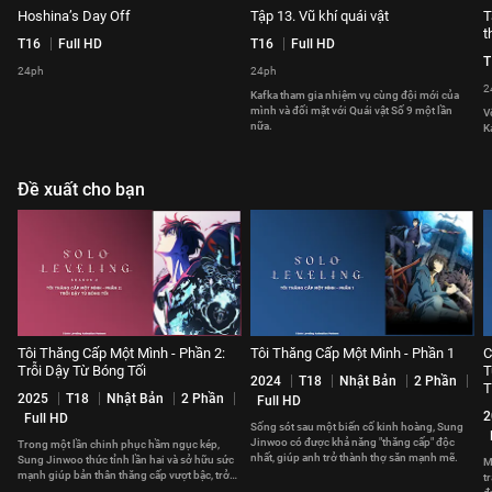
Hoshina’s Day Off
Tập 13. Vũ khí quái vật
T
t
T16
Full HD
T16
Full HD
T
24ph
24ph
2
Kafka tham gia nhiệm vụ cùng đội mới của
mình và đối mặt với Quái vật Số 9 một lần
V
nữa.
K
Đề xuất cho bạn
Tôi Thăng Cấp Một Mình - Phần 2:
Tôi Thăng Cấp Một Mình - Phần 1
C
Trỗi Dậy Từ Bóng Tối
T
2024
T18
Nhật Bản
2 Phần
T
2025
T18
Nhật Bản
2 Phần
Full HD
2
Full HD
Sống sót sau một biến cố kinh hoàng, Sung
Jinwoo có được khả năng "thăng cấp" độc
Trong một lần chinh phục hầm ngục kép,
nhất, giúp anh trở thành thợ săn mạnh mẽ.
Sung Jinwoo thức tỉnh lần hai và sở hữu sức
M
mạnh giúp bản thân thăng cấp vượt bậc, trở
t
thành Chúa Tể Bóng Tối.