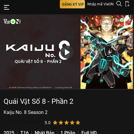
Nhập mã VieON
ĐĂNG KÝ VIP
Quái Vật Số 8 - Phần 2
Kaiju No. 8 Season 2
2.437.311
lượt xem
5.0
2025
T16
Nhật Bản
1 Phần
Full HD