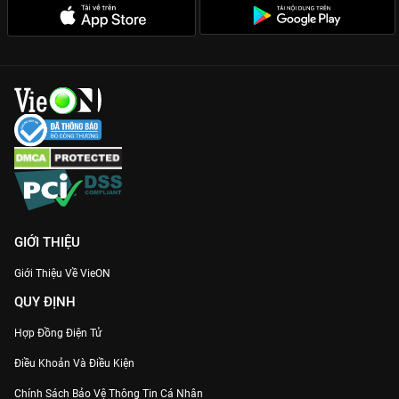
Animation đỉnh cao từ Production I.G:
Những khung hình chiến
đấu mượt mà, kỹ xảo hoành tráng sẽ khiến bạn không thể rời
mắt khỏi màn hình.
Đừng bỏ lỡ cuộc chiến bảo vệ hòa bình của Kafka, xem ngay
Quái Vật Số 8 Phần 2
trên
VieON
ngay hôm nay!
GIỚI THIỆU
Giới Thiệu Về VieON
QUY ĐỊNH
Hợp Đồng Điện Tử
Điều Khoản Và Điều Kiện
Chính Sách Bảo Vệ Thông Tin Cá Nhân