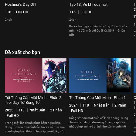
Hoshina’s Day Off
Tập 13. Vũ khí quái vật
T
t
T16
Full HD
T16
Full HD
T
24ph
24ph
2
Kafka tham gia nhiệm vụ cùng đội mới của
mình và đối mặt với Quái vật Số 9 một lần
V
nữa.
K
Đề xuất cho bạn
Tôi Thăng Cấp Một Mình - Phần 2:
Tôi Thăng Cấp Một Mình - Phần 1
C
Trỗi Dậy Từ Bóng Tối
T
2024
T18
Nhật Bản
2 Phần
T
2025
T18
Nhật Bản
2 Phần
Full HD
2
Full HD
Sống sót sau một biến cố kinh hoàng, Sung
Jinwoo có được khả năng "thăng cấp" độc
Trong một lần chinh phục hầm ngục kép,
nhất, giúp anh trở thành thợ săn mạnh mẽ.
Sung Jinwoo thức tỉnh lần hai và sở hữu sức
M
mạnh giúp bản thân thăng cấp vượt bậc, trở
t
thành Chúa Tể Bóng Tối.