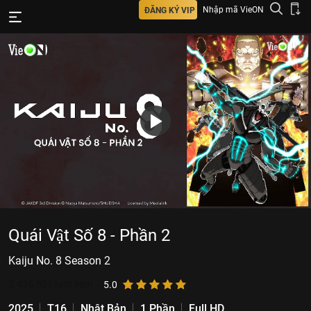
Nhập mã VieON
ĐĂNG KÝ VIP
Quái Vật Số 8 - Phần 2
Kaiju No. 8 Season 2
2.436.521
lượt xem
5.0
2025
T16
Nhật Bản
1 Phần
Full HD