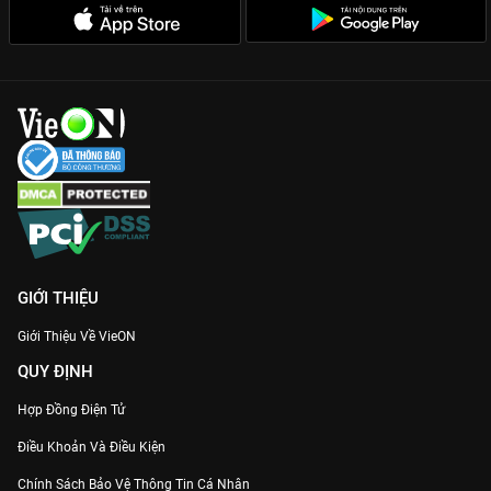
Animation đỉnh cao từ Production I.G:
Những khung hình chiến
đấu mượt mà, kỹ xảo hoành tráng sẽ khiến bạn không thể rời
mắt khỏi màn hình.
Đừng bỏ lỡ cuộc chiến bảo vệ hòa bình của Kafka, xem ngay
Quái Vật Số 8 Phần 2
trên
VieON
ngay hôm nay!
GIỚI THIỆU
Giới Thiệu Về VieON
QUY ĐỊNH
Hợp Đồng Điện Tử
Điều Khoản Và Điều Kiện
Chính Sách Bảo Vệ Thông Tin Cá Nhân