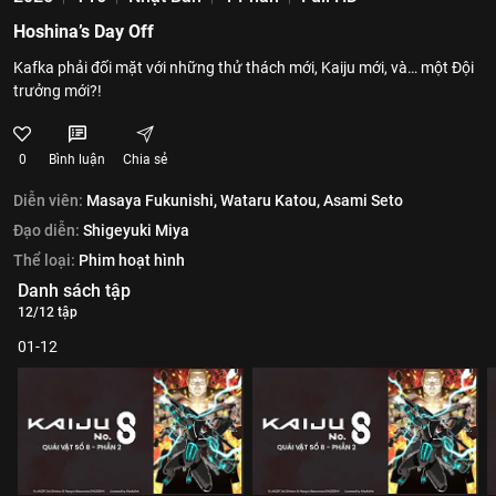
Hoshina’s Day Off
Kafka phải đối mặt với những thử thách mới, Kaiju mới, và… một Đội
trưởng mới?!
0
Bình luận
Chia sẻ
Diễn viên:
Masaya Fukunishi,
Wataru Katou,
Asami Seto
Đạo diễn:
Shigeyuki Miya
Thể loại:
Phim hoạt hình
Danh sách tập
12/12 tập
01-12