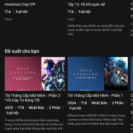
Hoshina’s Day Off
Tập 13. Vũ khí quái vật
T
t
T16
Full HD
T16
Full HD
T
24ph
24ph
2
Kafka tham gia nhiệm vụ cùng đội mới của
mình và đối mặt với Quái vật Số 9 một lần
V
nữa.
K
Đề xuất cho bạn
Tôi Thăng Cấp Một Mình - Phần 2:
Tôi Thăng Cấp Một Mình - Phần 1
C
Trỗi Dậy Từ Bóng Tối
T
2024
T18
Nhật Bản
2 Phần
T
2025
T18
Nhật Bản
2 Phần
Full HD
2
Full HD
Sống sót sau một biến cố kinh hoàng, Sung
Jinwoo có được khả năng "thăng cấp" độc
Trong một lần chinh phục hầm ngục kép,
nhất, giúp anh trở thành thợ săn mạnh mẽ.
Sung Jinwoo thức tỉnh lần hai và sở hữu sức
M
mạnh giúp bản thân thăng cấp vượt bậc, trở
t
thành Chúa Tể Bóng Tối.