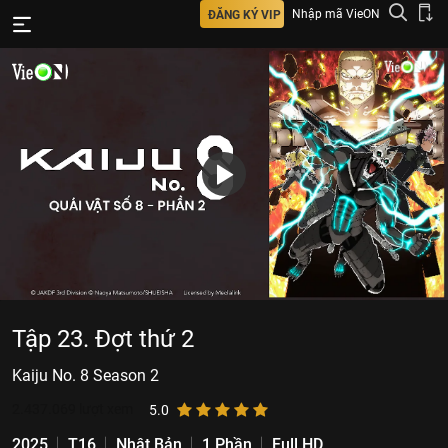
Nhập mã VieON
ĐĂNG KÝ VIP
Tập 23. Đợt thứ 2
Kaiju No. 8 Season 2
2.437.069
lượt xem
5.0
2025
T16
Nhật Bản
1 Phần
Full HD