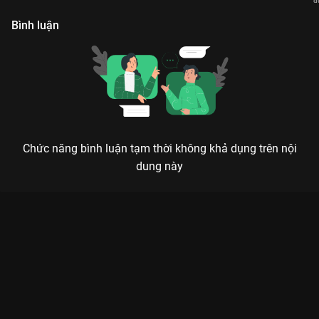
đ
V
Bình luận
Chức năng bình luận tạm thời không khả dụng trên nội
dung này
Xem Tập 23. Đợt thứ 2 Quái Vật Số 8 - Phần 2 - 12 Tập của
Nhật Bản có sự tham gia của . Thuộc thể loại: Phim bộ