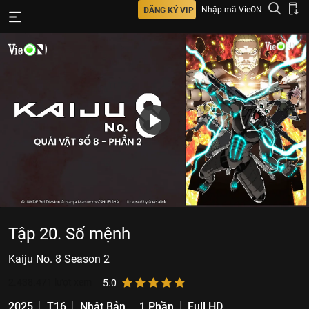
Nhập mã VieON
ĐĂNG KÝ VIP
Tập 20. Số mệnh
Kaiju No. 8 Season 2
2.438.471
lượt xem
5.0
2025
T16
Nhật Bản
1 Phần
Full HD