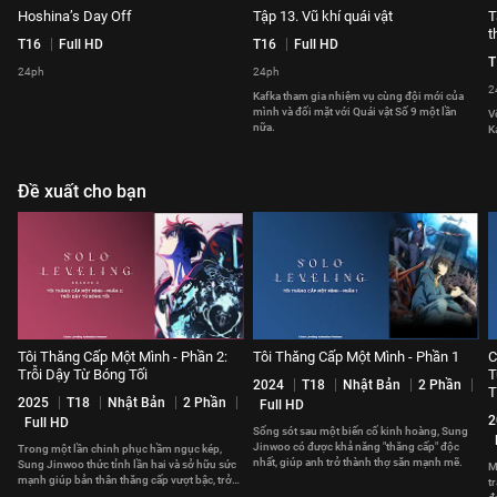
Hoshina’s Day Off
Tập 13. Vũ khí quái vật
T
t
T16
Full HD
T16
Full HD
T
24ph
24ph
2
Kafka tham gia nhiệm vụ cùng đội mới của
mình và đối mặt với Quái vật Số 9 một lần
V
nữa.
K
Đề xuất cho bạn
Tôi Thăng Cấp Một Mình - Phần 2:
Tôi Thăng Cấp Một Mình - Phần 1
C
Trỗi Dậy Từ Bóng Tối
T
2024
T18
Nhật Bản
2 Phần
T
2025
T18
Nhật Bản
2 Phần
Full HD
2
Full HD
Sống sót sau một biến cố kinh hoàng, Sung
Jinwoo có được khả năng "thăng cấp" độc
Trong một lần chinh phục hầm ngục kép,
nhất, giúp anh trở thành thợ săn mạnh mẽ.
Sung Jinwoo thức tỉnh lần hai và sở hữu sức
M
mạnh giúp bản thân thăng cấp vượt bậc, trở
t
thành Chúa Tể Bóng Tối.