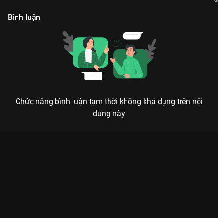
đ
V
Bình luận
Chức năng bình luận tạm thời không khả dụng trên nội
dung này
Xem Tập 20. Số mệnh Quái Vật Số 8 - Phần 2 - 12 Tập của Nhật
Bản có sự tham gia của . Thuộc thể loại: Phim bộ