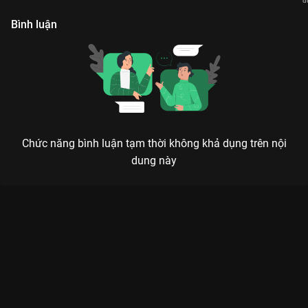
đ
V
Bình luận
Chức năng bình luận tạm thời không khả dụng trên nội
dung này
Xem Tập 19. Bức tường cao Quái Vật Số 8 - Phần 2 - 12 Tập
của Nhật Bản có sự tham gia của . Thuộc thể loại: Phim bộ