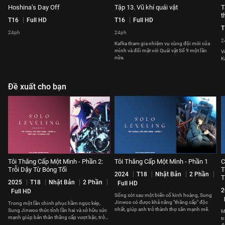
Hoshina’s Day Off
Tập 13. Vũ khí quái vật
T
t
T16
Full HD
T16
Full HD
T
24ph
24ph
2
Kafka tham gia nhiệm vụ cùng đội mới của
mình và đối mặt với Quái vật Số 9 một lần
V
nữa.
K
Đề xuất cho bạn
Tôi Thăng Cấp Một Mình - Phần 2:
Tôi Thăng Cấp Một Mình - Phần 1
C
Trỗi Dậy Từ Bóng Tối
T
2024
T18
Nhật Bản
2 Phần
T
2025
T18
Nhật Bản
2 Phần
Full HD
2
Full HD
Sống sót sau một biến cố kinh hoàng, Sung
Jinwoo có được khả năng "thăng cấp" độc
Trong một lần chinh phục hầm ngục kép,
nhất, giúp anh trở thành thợ săn mạnh mẽ.
Sung Jinwoo thức tỉnh lần hai và sở hữu sức
M
mạnh giúp bản thân thăng cấp vượt bậc, trở
t
thành Chúa Tể Bóng Tối.