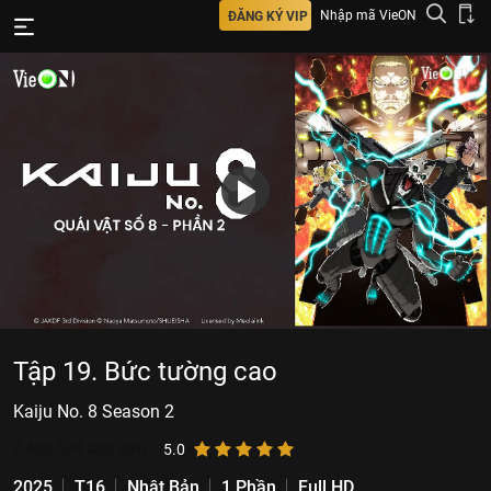
Nhập mã VieON
ĐĂNG KÝ VIP
Tập 19. Bức tường cao
Kaiju No. 8 Season 2
2.432.574
lượt xem
5.0
2025
T16
Nhật Bản
1 Phần
Full HD