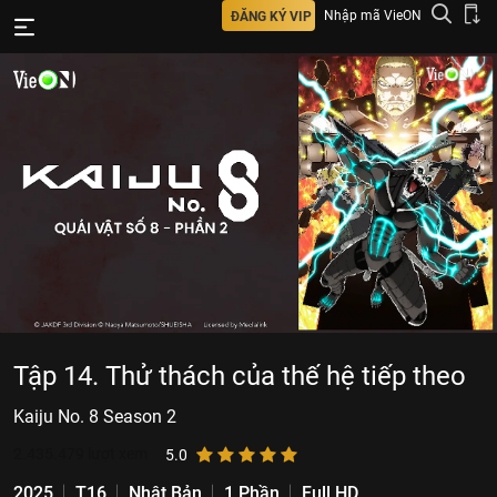
Nhập mã VieON
ĐĂNG KÝ VIP
Tập 14. Thử thách của thế hệ tiếp theo
Kaiju No. 8 Season 2
2.435.479
lượt xem
5.0
2025
T16
Nhật Bản
1 Phần
Full HD