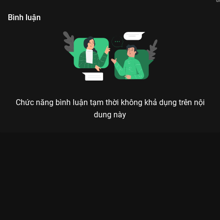
đ
V
Bình luận
Chức năng bình luận tạm thời không khả dụng trên nội
dung này
Xem Tập 14. Thử thách của thế hệ tiếp theo Quái Vật Số 8 -
Phần 2 - 12 Tập của Nhật Bản có sự tham gia của . Thuộc thể
loại: Phim bộ