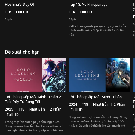
Hoshina’s Day Off
Tập 13. Vũ khí quái vật
T
t
T16
Full HD
T16
Full HD
T
24ph
24ph
2
Kafka tham gia nhiệm vụ cùng đội mới của
mình và đối mặt với Quái vật Số 9 một lần
V
nữa.
K
Đề xuất cho bạn
Tôi Thăng Cấp Một Mình - Phần 2:
Tôi Thăng Cấp Một Mình - Phần 1
C
Trỗi Dậy Từ Bóng Tối
T
2024
T18
Nhật Bản
2 Phần
T
2025
T18
Nhật Bản
2 Phần
Full HD
2
Full HD
Sống sót sau một biến cố kinh hoàng, Sung
Jinwoo có được khả năng "thăng cấp" độc
Trong một lần chinh phục hầm ngục kép,
nhất, giúp anh trở thành thợ săn mạnh mẽ.
Sung Jinwoo thức tỉnh lần hai và sở hữu sức
M
mạnh giúp bản thân thăng cấp vượt bậc, trở
t
thành Chúa Tể Bóng Tối.