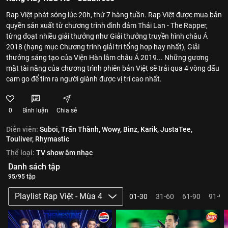
Rap Việt phát sóng lúc 20h, thứ 7 hàng tuần. Rap Việt được mua bản
quyền sản xuất từ chương trình đình đám Thái Lan - The Rapper,
từng đoạt nhiều giải thưởng như Giải thưởng truyền hình châu Á
2018 (hạng mục Chương trình giải trí tổng hợp hay nhất), Giải
thưởng sáng tạo của Viện Hàn lâm châu Á 2019... Những gương
mặt tài năng của chương trình phiên bản Việt sẽ trải qua 4 vòng đấu
cam go để tìm ra người giành được vị trí cao nhất.
0
Bình luận
Chia sẻ
Diễn viên:
Suboi,
Trấn Thành,
Wowy,
Binz,
Karik,
JustaTee,
Touliver,
Rhymastic
Thể loại:
TV show âm nhạc
Danh sách tập
95/95 tập
Playlist Rap Việt - Mùa 4
01-30
31-60
61-90
91-95