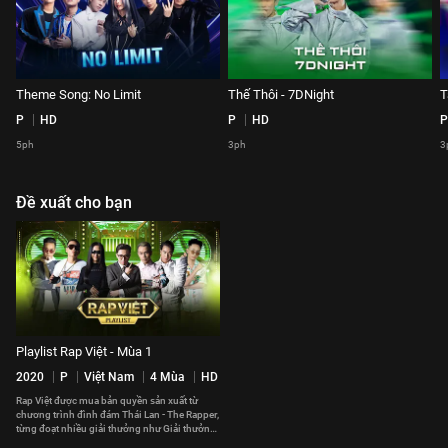
Theme Song: No Limit
Thế Thôi - 7DNight
T
P
HD
P
HD
P
5ph
3ph
3
Đề xuất cho bạn
Playlist Rap Việt - Mùa 1
2020
P
Việt Nam
4 Mùa
HD
Rap Việt được mua bản quyền sản xuất từ
chương trình đình đám Thái Lan - The Rapper,
từng đoạt nhiều giải thưởng như Giải thưởng
truyền hình châu Á 2018.