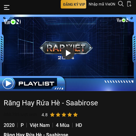
Nhập mã VieON
ĐĂNG KÝ VIP
Răng Hay Rứa Hè - Saabirose
888.785
lượt xem
4.8
2020
P
Việt Nam
4 Mùa
HD
Răng Hay Rứa Hè - Saabirose