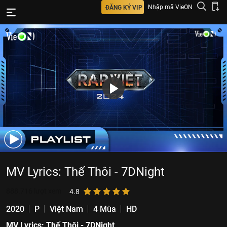
Nhập mã VieON
ĐĂNG KÝ VIP
MV Lyrics: Thế Thôi - 7DNight
888.716
lượt xem
4.8
2020
P
Việt Nam
4 Mùa
HD
MV Lyrics: Thế Thôi - 7DNight