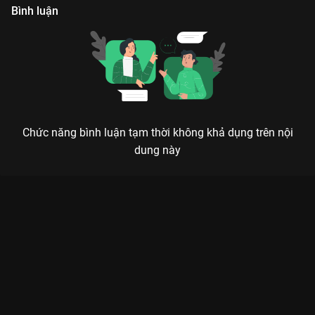
Bình luận
Chức năng bình luận tạm thời không khả dụng trên nội
dung này
Xem MV Lyrics: Thế Thôi - 7DNight Playlist Rap Việt - Mùa 4 -
95 Tập của Việt Nam có sự tham gia của . Thuộc thể loại: TV
show