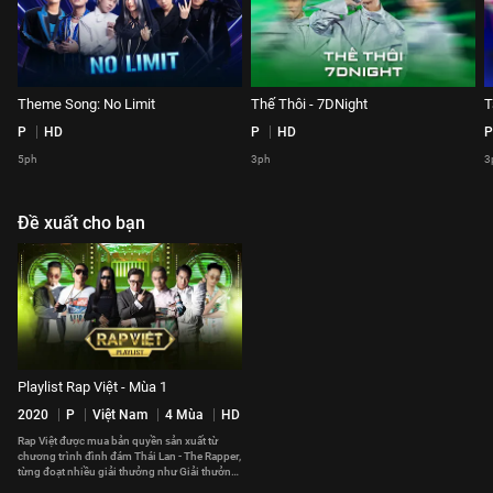
Theme Song: No Limit
Thế Thôi - 7DNight
T
P
HD
P
HD
P
5ph
3ph
3
Đề xuất cho bạn
Playlist Rap Việt - Mùa 1
2020
P
Việt Nam
4 Mùa
HD
Rap Việt được mua bản quyền sản xuất từ
chương trình đình đám Thái Lan - The Rapper,
từng đoạt nhiều giải thưởng như Giải thưởng
truyền hình châu Á 2018.