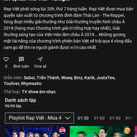
Rap Việt phát sóng lúc 20h, thứ 7 hàng tuần. Rap Việt được mua bản
quyền sản xuất từ chương trình đình đám Thái Lan - The Rapper,
từng đoạt nhiều giải thưởng như Giải thưởng truyền hình châu Á
2018 (hạng mục Chương trình giải trí tổng hợp hay nhất), Giải
thưởng sáng tạo của Viện Hàn lâm châu Á 2019... Những gương
mặt tài năng của chương trình phiên bản Việt sẽ trải qua 4 vòng đấu
cam go để tìm ra người giành được vị trí cao nhất.
0
Bình luận
Chia sẻ
Diễn viên:
Suboi,
Trấn Thành,
Wowy,
Binz,
Karik,
JustaTee,
Touliver,
Rhymastic
Thể loại:
TV show âm nhạc
Danh sách tập
95/95 tập
Playlist Rap Việt - Mùa 4
01-30
31-60
61-90
91-95