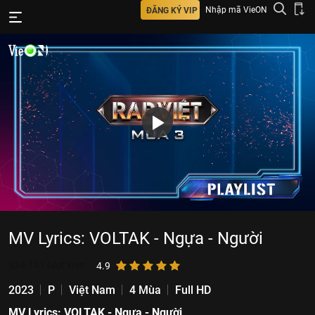
Nhập mã VieON
ĐĂNG KÝ VIP
MV Lyrics: VOLTAK - Ngựa - Người
924.141
lượt xem
4.9
2023
P
Việt Nam
4 Mùa
Full HD
MV Lyrics: VOLTAK - Ngựa - Người