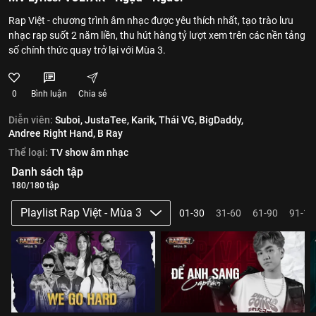
Rap Việt - chương trình âm nhạc được yêu thích nhất, tạo trào lưu
nhạc rap suốt 2 năm liền, thu hút hàng tỷ lượt xem trên các nền tảng
số chính thức quay trở lại với Mùa 3.
0
Bình luận
Chia sẻ
Diễn viên:
Suboi,
JustaTee,
Karik,
Thái VG,
BigDaddy,
Andree Right Hand,
B Ray
Thể loại:
TV show âm nhạc
Danh sách tập
180/180 tập
Playlist Rap Việt - Mùa 3
01-30
31-60
61-90
91-12