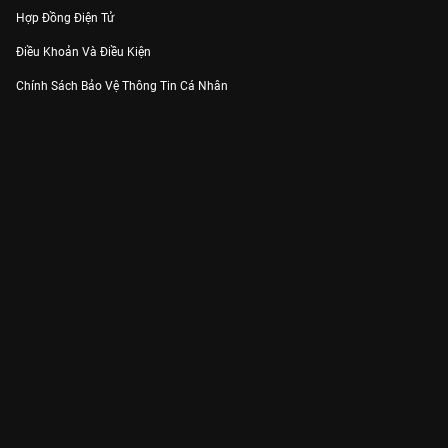
Hợp Đồng Điện Tử
Điều Khoản Và Điều Kiện
Chính Sách Bảo Vệ Thông Tin Cá Nhân
Chính Sách Bảo Vệ Người Tiêu Dùng Dễ Bị Tổn Thương
Thỏa Thuận Sử Dụng Dịch Vụ Mạng Xã Hội
THÔNG TIN
Thông Báo
Trung Tâm Hỗ Trợ
Liên Hệ
Góp Ý
Công ty Cổ phần VieON - Địa chỉ: Tầng 5, 222 Pasteur, Phường Xuân Hòa,
Thành phố Hồ Chí Minh
Email:
support@vieon.vn
| Hotline:
1800.599.920
(miễn phí)