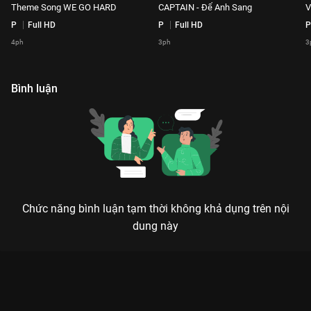
Theme Song WE GO HARD
CAPTAIN - Để Anh Sang
V
P
Full HD
P
Full HD
P
4ph
3ph
3
Bình luận
Chức năng bình luận tạm thời không khả dụng trên nội
dung này
Xem MV Lyrics: VOLTAK - Ngựa - Người Playlist Rap Việt - Mùa
3 - 180 Tập của Việt Nam có sự tham gia của . Thuộc thể loại:
TV show