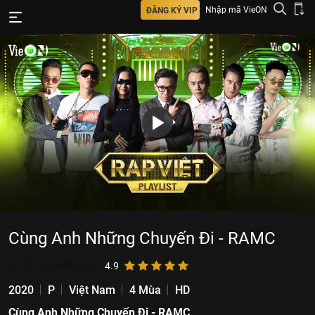
Nhập mã VieON
ĐĂNG KÝ VIP
Cùng Anh Những Chuyến Đi - RAMC
3.191.500
lượt xem
4.9
2020
P
Việt Nam
4 Mùa
HD
Cùng Anh Những Chuyến Đi - RAMC