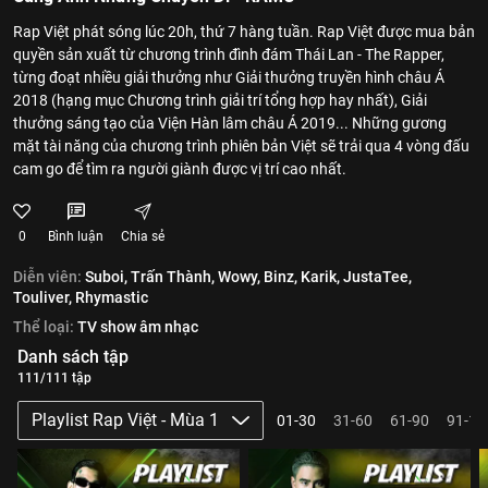
Rap Việt phát sóng lúc 20h, thứ 7 hàng tuần. Rap Việt được mua bản
quyền sản xuất từ chương trình đình đám Thái Lan - The Rapper,
từng đoạt nhiều giải thưởng như Giải thưởng truyền hình châu Á
2018 (hạng mục Chương trình giải trí tổng hợp hay nhất), Giải
thưởng sáng tạo của Viện Hàn lâm châu Á 2019... Những gương
mặt tài năng của chương trình phiên bản Việt sẽ trải qua 4 vòng đấu
cam go để tìm ra người giành được vị trí cao nhất.
0
Bình luận
Chia sẻ
Diễn viên:
Suboi,
Trấn Thành,
Wowy,
Binz,
Karik,
JustaTee,
Touliver,
Rhymastic
Thể loại:
TV show âm nhạc
Danh sách tập
111/111 tập
Playlist Rap Việt - Mùa 1
01-30
31-60
61-90
91-11