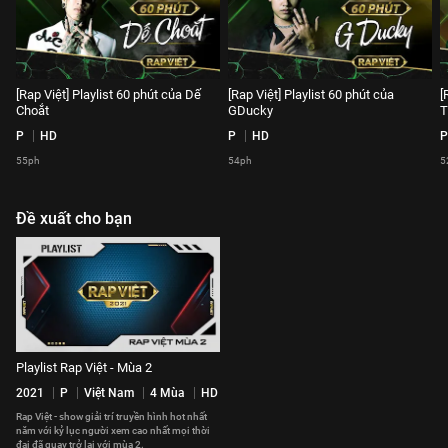
[Rap Việt] Playlist 60 phút của Dế
[Rap Việt] Playlist 60 phút của
[
Choắt
GDucky
T
P
HD
P
HD
P
55ph
54ph
5
Đề xuất cho bạn
Playlist Rap Việt - Mùa 2
2021
P
Việt Nam
4 Mùa
HD
Rap Việt - show giải trí truyền hình hot nhất
năm với kỷ lục người xem cao nhất mọi thời
đại đã quay trở lại với mùa 2.