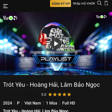
Nhập mã VieON
ĐĂNG KÝ VIP
Trót Yêu - Hoàng Hải, Lâm Bảo Ngọc
101.881.827
lượt xem
5.0
2024
P
Việt Nam
1 Mùa
Full HD
Trót Yêu - Hoàng Hải, Lâm Bảo Ngọc