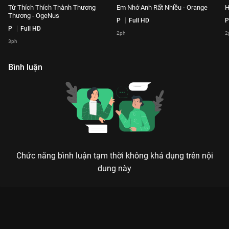
Từ Thích Thích Thành Thương
Em Nhớ Anh Rất Nhiều - Orange
H
Thương - OgeNus
P
Full HD
P
P
Full HD
2ph
2
3ph
Bình luận
Chức năng bình luận tạm thời không khả dụng trên nội
dung này
Xem Trót Yêu - Hoàng Hải, Lâm Bảo Ngọc Playlist Our Song -
78 Tập của Việt Nam có sự tham gia của . Thuộc thể loại: TV
show