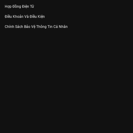
Hợp Đồng Điện Tử
Điều Khoản Và Điều Kiện
Chính Sách Bảo Vệ Thông Tin Cá Nhân
Chính Sách Bảo Vệ Người Tiêu Dùng Dễ Bị Tổn Thương
Thỏa Thuận Sử Dụng Dịch Vụ Mạng Xã Hội
THÔNG TIN
Thông Báo
Trung Tâm Hỗ Trợ
Liên Hệ
Góp Ý
Công ty Cổ phần VieON - Địa chỉ: Tầng 5, 222 Pasteur, Phường Xuân Hòa,
Thành phố Hồ Chí Minh
Email:
support@vieon.vn
| Hotline:
1800.599.920
(miễn phí)