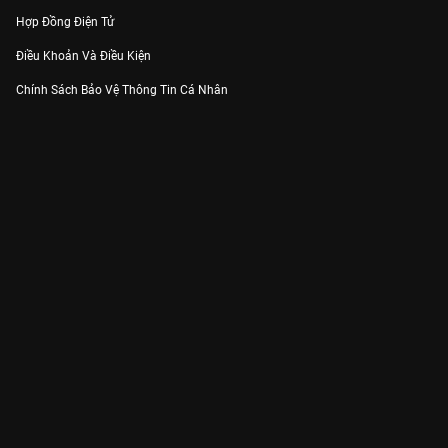
Hợp Đồng Điện Tử
Điều Khoản Và Điều Kiện
Chính Sách Bảo Vệ Thông Tin Cá Nhân
Chính Sách Bảo Vệ Người Tiêu Dùng Dễ Bị Tổn Thương
Thỏa Thuận Sử Dụng Dịch Vụ Mạng Xã Hội
THÔNG TIN
Thông Báo
Trung Tâm Hỗ Trợ
Liên Hệ
Góp Ý
Công ty Cổ phần VieON - Địa chỉ: Tầng 5, 222 Pasteur, Phường Xuân Hòa,
Thành phố Hồ Chí Minh
Email:
support@vieon.vn
| Hotline:
1800.599.920
(miễn phí)