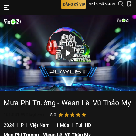
Nhập mã VieON
ĐĂNG KÝ VIP
Mưa Phi Trường - Wean Lê, Vũ Thảo My
101.881.992
lượt xem
5.0
2024
P
Việt Nam
1 Mùa
Full HD
Mưa Phi Trường - Wean Lê, Vũ Thảo My