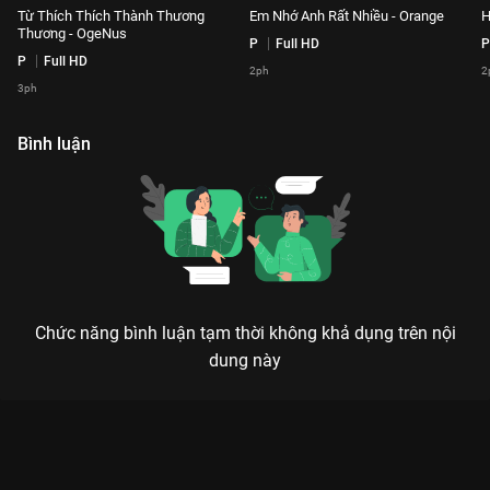
Từ Thích Thích Thành Thương
Em Nhớ Anh Rất Nhiều - Orange
H
Thương - OgeNus
P
Full HD
P
P
Full HD
2ph
2
3ph
Bình luận
Chức năng bình luận tạm thời không khả dụng trên nội
dung này
Xem Mưa Phi Trường - Wean Lê, Vũ Thảo My Playlist Our Song
- 78 Tập của Việt Nam có sự tham gia của . Thuộc thể loại: TV
show