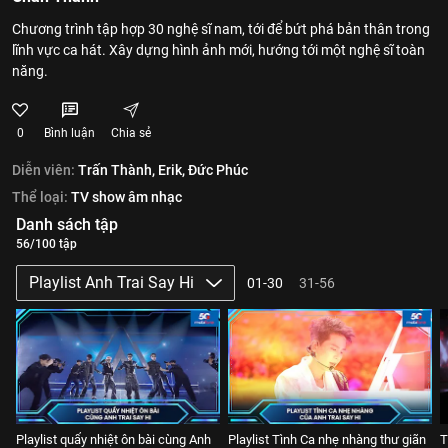
Chương trình tập hợp 30 nghệ sĩ nam, tới để bứt phá bản thân trong
lĩnh vực ca hát. Xây dựng hình ảnh mới, hướng tới một nghệ sĩ toàn
năng.
0
Bình luận
Chia sẻ
Diễn viên:
Trấn Thành,
Erik,
Đức Phúc
Thể loại:
TV show âm nhạc
Danh sách tập
56/100 tập
Playlist Anh Trai Say Hi
01-30
31-56
Playlist quẩy nhiệt ôn bài cùng Anh
Playlist Tình Ca nhẹ nhàng thư giãn
T