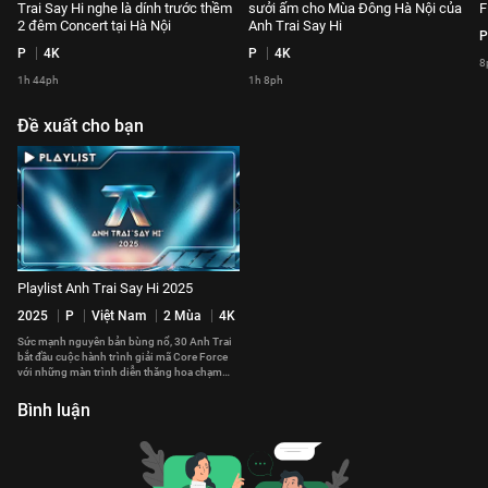
Trai Say Hi nghe là dính trước thềm
sưởi ấm cho Mùa Đông Hà Nội của
F
2 đêm Concert tại Hà Nội
Anh Trai Say Hi
P
P
4K
P
4K
8
1h 44ph
1h 8ph
Đề xuất cho bạn
Playlist Anh Trai Say Hi 2025
2025
P
Việt Nam
2 Mùa
4K
Sức mạnh nguyên bản bùng nổ, 30 Anh Trai
bắt đầu cuộc hành trình giải mã Core Force
với những màn trình diễn thăng hoa chạm
đến trái tim của khán giả
Bình luận