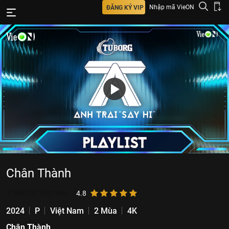
Nhập mã VieON
ĐĂNG KÝ VIP
Chân Thành
3.189.191
lượt xem
4.8
2024
P
Việt Nam
2 Mùa
4K
Chân Thành