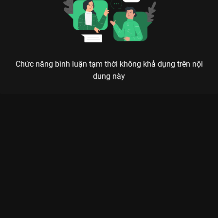
Chức năng bình luận tạm thời không khả dụng trên nội
dung này
PHƯỢNG HOÀNG ĐÀI THƯỢNG: KHI ÔNG HOÀNG NGƯỢC TÂM
NHẬM GIA LUÂN TÁI XUẤT CÙNG HỒNG Y MỸ NỮ BÀNH TIỂU
NHIỄM
Giang sơn hay mỹ nhân? Giữa hận thù gia tộc và chân tình cốt nhục, đâu mới là lối
thoát cho bậc quân vương?
Nếu bạn đang tìm kiếm một bộ phim để ngược cho ra trò thì
Phượng Hoàng Đài Thượng
chính là cái tên đứng đầu danh
sách trên
VieON
năm nay. Phim đánh dấu màn hợp tác trong
mơ giữa hai cái tên bảo chứng cho dòng phim cổ trang:
Nhậm
Gia Luân
– người đàn ông có đôi mắt thâm tình nhất Cbiz và
Bành Tiểu Nhiễm
– nàng mỹ nữ từng khiến triệu trái tim tan