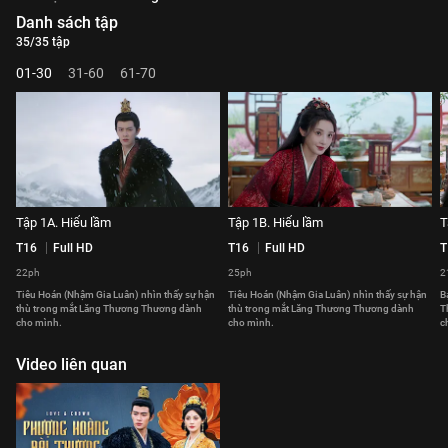
Danh sách tập
35/35 tập
01-30
31-60
61-70
Tập 1A. Hiểu lầm
Tập 1B. Hiểu lầm
T
T16
Full HD
T16
Full HD
T
22ph
25ph
2
Tiêu Hoán (Nhậm Gia Luân) nhìn thấy sự hận
Tiêu Hoán (Nhậm Gia Luân) nhìn thấy sự hận
B
thù trong mắt Lăng Thương Thương dành
thù trong mắt Lăng Thương Thương dành
T
cho mình.
cho mình.
c
Video liên quan