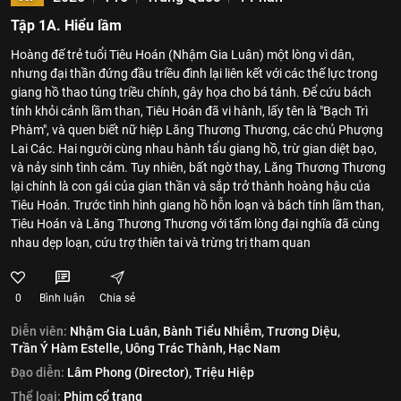
Tập 1A. Hiểu lầm
Hoàng đế trẻ tuổi Tiêu Hoán (Nhậm Gia Luân) một lòng vì dân,
nhưng đại thần đứng đầu triều đình lại liên kết với các thế lực trong
giang hồ thao túng triều chính, gây họa cho bá tánh. Để cứu bách
tính khỏi cảnh lầm than, Tiêu Hoán đã vi hành, lấy tên là "Bạch Trì
Phàm", và quen biết nữ hiệp Lăng Thương Thương, các chủ Phượng
Lai Các. Hai người cùng nhau hành tẩu giang hồ, trừ gian diệt bạo,
và nảy sinh tình cảm. Tuy nhiên, bất ngờ thay, Lăng Thương Thương
lại chính là con gái của gian thần và sắp trở thành hoàng hậu của
Tiêu Hoán. Trước tình hình giang hồ hỗn loạn và bách tính lầm than,
Tiêu Hoán và Lăng Thương Thương với tấm lòng đại nghĩa đã cùng
nhau dẹp loạn, cứu trợ thiên tai và trừng trị tham quan
0
Bình luận
Chia sẻ
Diễn viên:
Nhậm Gia Luân,
Bành Tiểu Nhiễm,
Trương Diệu,
Trần Ý Hàm Estelle,
Uông Trác Thành,
Hạc Nam
Đạo diễn:
Lâm Phong (Director),
Triệu Hiệp
Thể loại:
Phim cổ trang