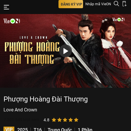
Nhập mã VieON
ĐĂNG KÝ VIP
Phượng Hoàng Đài Thượng
Love And Crown
7.301.549
lượt xem
4.8
VIP
2025
T16
Trung Quốc
1 Phần