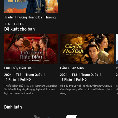
Trailer: Phượng Hoàng Đài Thượng
T16
Full HD
Đề xuất cho bạn
Lưu Thủy Điều Điều
Cẩm Tú An Ninh
P
2024
T13
Trung Quốc
2024
T13
Trung Quốc
2
1 Phần
Full HD
1 Phần
Full HD
Thiếu thành chủ Tiêu Vô Hà (Nhậm Gia Luân)
Cô tiểu thư La Nghi Ninh quyết tâm vượt qua
T
ẩn thân địch quốc, đóng giả gian thần tìm cơ
rào cản phong kiến, tự lập tìm lấy hạnh phúc
s
hội báo nợ nước thù nhà.
riêng.
c
c
Bình luận