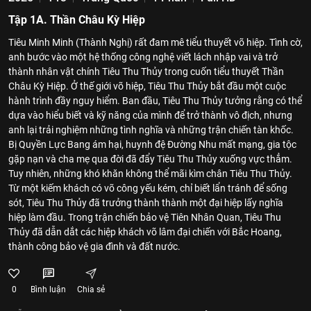
Tập 1A. Thần Châu Kỳ Hiệp
Tiêu Minh Minh (Thành Nghị) rất đam mê tiểu thuyết võ hiệp. Tình cờ,
anh bước vào một hệ thống công nghệ viết lách nhập vai và trở
thành nhân vật chính Tiêu Thu Thủy trong cuốn tiểu thuyết Thần
Châu Kỳ Hiệp. Ở thế giới võ hiệp, Tiêu Thu Thủy bắt đầu một cuộc
hành trình đầy nguy hiểm. Ban đầu, Tiêu Thu Thủy tưởng rằng có thể
dựa vào hiểu biết và kỹ năng của mình để trở thành vô địch, nhưng
anh lại trải nghiệm những tình nghĩa và những trận chiến tàn khốc.
Bị Quyền Lực Bang ám hại, huynh đệ Đường Nhu mất mạng, gia tộc
gặp nạn và cha mẹ qua đời đã đẩy Tiêu Thu Thủy xuống vực thẳm.
Tuy nhiên, những khó khăn không thể mãi kìm chân Tiêu Thu Thủy.
Từ một kiếm khách có võ công yếu kém, chỉ biết lẩn tránh để sống
sót, Tiêu Thu Thủy đã trưởng thành thành một đại hiệp lấy nghĩa
hiệp làm đầu. Trong trận chiến bảo vệ Tiên Nhân Quan, Tiêu Thu
Thủy đã dẫn dắt các hiệp khách võ lâm đại chiến với Bắc Hoang,
thành công bảo vệ gia đình và đất nước.
0
Bình luận
Chia sẻ