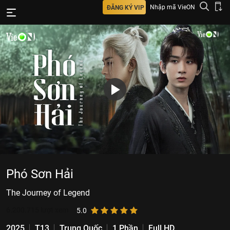
Nhập mã VieON
ĐĂNG KÝ VIP
Phó Sơn Hải
The Journey of Legend
6.200.715
lượt xem
5.0
2025
T13
Trung Quốc
1 Phần
Full HD