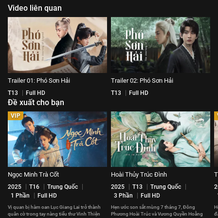
Video liên quan
Trailer 01: Phó Sơn Hải
Trailer 02: Phó Sơn Hải
T13
Full HD
T13
Full HD
Đề xuất cho bạn
VIP
Ngọc Minh Trà Cốt
Hoài Thủy Trúc Đình
T
2025
T16
Trung Quốc
2025
T13
Trung Quốc
2
1 Phần
Full HD
3 Phần
Full HD
Vị quan bị hàm oan Lục Giang Lai trở thành
Hẹn ước son sắt mùng 7 tháng 7, Đông
H
quân cờ trong tay nàng tiểu thư Vinh Thiện
Phương Hoài Trúc và Vương Quyền Hoằng
đ