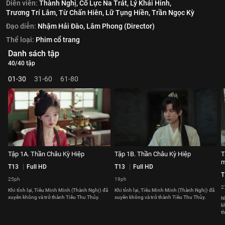
Diễn viên:
Thành Nghị,
Cổ Lực Na Trát,
Lý Khải Hinh,
Trương Trí Lâm,
Từ Chấn Hiên,
Lữ Tụng Hiền,
Trần Ngọc Kỳ
Đạo diễn:
Nhậm Hải Đào,
Lâm Phong (Director)
Thể loại:
Phim cổ trang
Danh sách tập
40/40 tập
01-30
31-60
61-80
Tập 1A. Thần Châu Kỳ Hiệp
Tập 1B. Thần Châu Kỳ Hiệp
T
T13
Full HD
T13
Full HD
T
25ph
19ph
2
Khi tỉnh lại, Tiêu Minh Minh (Thành Nghị) đã
Khi tỉnh lại, Tiêu Minh Minh (Thành Nghị) đã
xuyên không và trở thành Tiêu Thu Thủy.
xuyên không và trở thành Tiêu Thu Thủy.
N
k
t