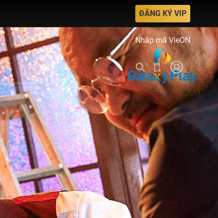
ĐĂNG KÝ VIP
Nhập mã VieON