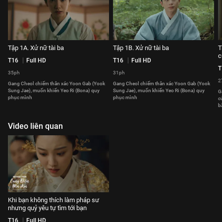
Tập 1A. Xử nữ tài ba
Tập 1B. Xử nữ tài ba
T
c
T16
Full HD
T16
Full HD
T
35ph
31ph
2
Gang Cheol chiếm thân xác Yoon Gab (Yook
Gang Cheol chiếm thân xác Yoon Gab (Yook
Sung Jae), muốn khiến Yeo Ri (Bona) quy
Sung Jae), muốn khiến Yeo Ri (Bona) quy
G
phục mình
phục mình
c
b
Video liên quan
Khi bạn không thích làm pháp sư
nhưng quỷ yêu tự tìm tới bạn
T16
Full HD