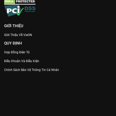
GIỚI THIỆU
Giới Thiệu Về VieON
QUY ĐỊNH
Hợp Đồng Điện Tử
Điều Khoản Và Điều Kiện
Chính Sách Bảo Vệ Thông Tin Cá Nhân
Chính Sách Bảo Vệ Người Tiêu Dùng Dễ Bị Tổn Thương
Thỏa Thuận Sử Dụng Dịch Vụ Mạng Xã Hội
THÔNG TIN
Thông Báo
Trung Tâm Hỗ Trợ