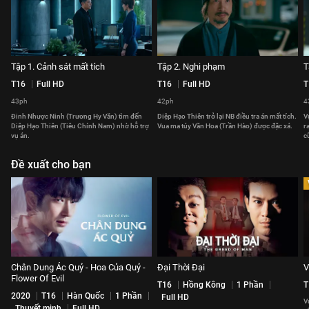
Tập 1. Cảnh sát mất tích
Tập 2. Nghi phạm
T
T16
Full HD
T16
Full HD
T
43ph
42ph
4
Đinh Nhược Ninh (Trương Hy Văn) tìm đến
Diệp Hạo Thiên trở lại NB điều tra án mất tích.
V
Diệp Hạo Thiên (Tiêu Chính Nam) nhờ hỗ trợ
Vua ma túy Văn Hoa (Trần Hào) được đặc xá.
r
vụ án.
c
Đề xuất cho bạn
Chân Dung Ác Quỷ - Hoa Của Quỷ -
Đại Thời Đại
V
Flower Of Evil
T16
Hồng Kông
1 Phần
T
2020
T16
Hàn Quốc
1 Phần
Full HD
V
Thuyết minh
Full HD