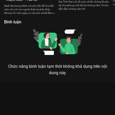
c
Đại Thời Đại nói về cuộc chiến chứng khoán
n
tại HongKong, trải dài từ những năm 70 cho
Baek Hee Sung dành cả cuộc đời để che dấu
đến đầu những năm 90.
cảm xúc với con người thật của bản thân.
Nhưng rồi một ngày, vợ của anh ta bắt đầu nảy
sinh nghi ngờ.
Bình luận
Chức năng bình luận tạm thời không khả dụng trên nội
dung này
Xem Tập 1. Cảnh sát mất tích Phá Độc Cường Nhân - 30 Tập
của Hồng Kông có sự tham gia của . Thuộc thể loại: Phim bộ