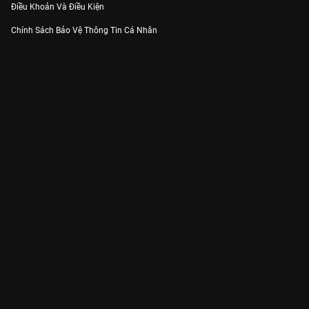
Điều Khoản Và Điều Kiện
Chính Sách Bảo Vệ Thông Tin Cá Nhân
Chính Sách Bảo Vệ Người Tiêu Dùng Dễ Bị Tổn Thương
Thỏa Thuận Sử Dụng Dịch Vụ Mạng Xã Hội
THÔNG TIN
Thông Báo
Trung Tâm Hỗ Trợ
Liên Hệ
Góp Ý
Công ty Cổ phần VieON - Địa chỉ: Tầng 5, 222 Pasteur, Phường Xuân Hòa,
Thành phố Hồ Chí Minh
Email:
support@vieon.vn
| Hotline:
1800.599.920
(miễn phí)
Giấy phép Cung cấp Dịch vụ Phát thanh, Truyền hình trả tiền số 247/GP-
BTTTT cấp ngày 21/07/2023