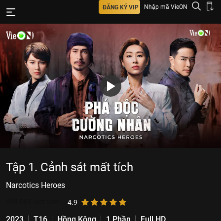
Nhập mã VieON
ĐĂNG KÝ VIP
Tập 1. Cảnh sát mất tích
Narcotics Heroes
663.084
lượt xem
4.9
2023
T16
Hồng Kông
1 Phần
Full HD