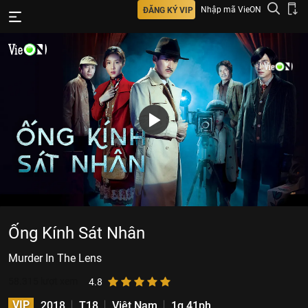
Nhập mã VieON
ĐĂNG KÝ VIP
Ống Kính Sát Nhân
Murder In The Lens
58.315
lượt xem
4.8
VIP
2018
T18
Việt Nam
1g 41ph