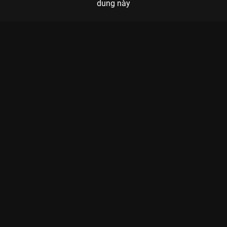
dung này
Xem Ống Kính Sát Nhân của Việt Nam có sự tham gia của
Quang Sự, Diễm My 9x, Hứa Vĩ Văn, Khương Ngọc. Thuộc thể
loại: Phim lẻ