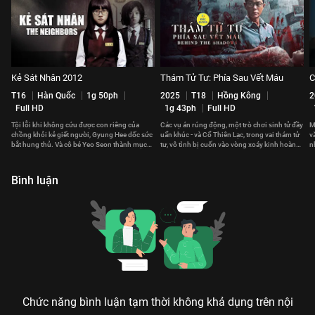
Kẻ Sát Nhân 2012
Thám Tử Tư: Phía Sau Vết Máu
C
T16
Hàn Quốc
1g 50ph
2025
T18
Hồng Kông
2
Full HD
1g 43ph
Full HD
Tội lỗi khi không cứu được con riêng của
Các vụ án rúng động, một trò chơi sinh tử đầy
M
chồng khỏi kẻ giết người, Gyung Hee dốc sức
uẩn khúc - và Cổ Thiên Lạc, trong vai thám tử
v
bắt hung thủ. Và cô bé Yeo Seon thành mục
tư, vô tình bị cuốn vào vòng xoáy kinh hoàng
n
tiêu tiếp theo của hắn.
đó.
R
Bình luận
Chức năng bình luận tạm thời không khả dụng trên nội