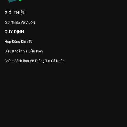
GIỚI THIỆU
Giới Thiệu Về VieON
QUY ĐỊNH
Hợp Đồng Điện Tử
Điều Khoản Và Điều Kiện
Chính Sách Bảo Vệ Thông Tin Cá Nhân
Chính Sách Bảo Vệ Người Tiêu Dùng Dễ Bị Tổn Thương
Thỏa Thuận Sử Dụng Dịch Vụ Mạng Xã Hội
THÔNG TIN
Thông Báo
Trung Tâm Hỗ Trợ
Liên Hệ