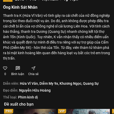
Ống Kính Sát Nhân
Thanh tra K (Hứa Vĩ Văn) vô tình gây ra cái chết của nữ đồng nghiệp
trong lúc theo đuổi một vụ án. Do đó, anh không được phép điều tra
cái chết bí ẩn của vợ chồng nghệ sĩ cải lương Liên Hoa. Với tính cách
háo thắng, thanh tra Dương (Quang Sự) nhanh chóng kết tội thợ
ảnh Tốn (Kinh Quốc). Tuy nhiên, K vẫn nhận thấy có nhiều điểm uẩn
khúc và quyết định tự mình đi điều tra riêng với sự trợ giúp của Cẩm
Phô (Diễm My 9X) - hôn thê của Tốn. Từ đây, viên thám tử khám phá
ra bí mật kinh hoàng liên quan đến hàng loạt vụ bắt cóc trẻ em trong
thị trấn.
0
Bình luận
Chia sẻ
Diễn viên:
Hứa Vĩ Văn,
Diễm My 9x,
Khương Ngọc,
Quang Sự
Đạo diễn:
Nguyễn Hữu Hoàng
Thể loại:
Phim kinh dị
Đề xuất cho bạn
PRO
VIP