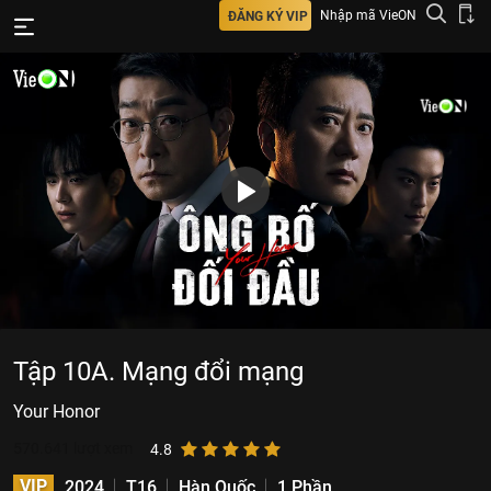
Nhập mã VieON
ĐĂNG KÝ VIP
Tập 10A. Mạng đổi mạng
Your Honor
570.641
lượt xem
4.8
VIP
2024
T16
Hàn Quốc
1 Phần