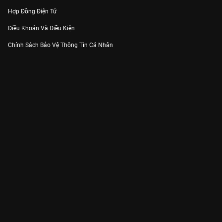
Hợp Đồng Điện Tử
Điều Khoản Và Điều Kiện
Chính Sách Bảo Vệ Thông Tin Cá Nhân
Chính Sách Bảo Vệ Người Tiêu Dùng Dễ Bị Tổn Thương
Thỏa Thuận Sử Dụng Dịch Vụ Mạng Xã Hội
THÔNG TIN
Thông Báo
Trung Tâm Hỗ Trợ
Liên Hệ
Góp Ý
Công ty Cổ phần VieON - Địa chỉ: Tầng 5, 222 Pasteur, Phường Xuân Hòa,
Thành phố Hồ Chí Minh
Email:
support@vieon.vn
| Hotline:
1800.599.920
(miễn phí)