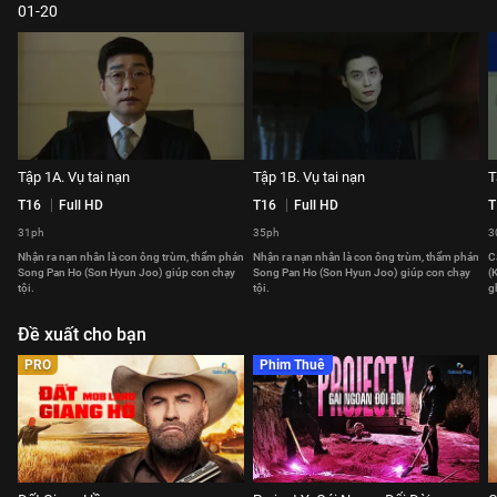
01-20
Tập 1A. Vụ tai nạn
Tập 1B. Vụ tai nạn
T
T16
Full HD
T16
Full HD
T
31ph
35ph
3
Nhận ra nạn nhân là con ông trùm, thẩm phán
Nhận ra nạn nhân là con ông trùm, thẩm phán
C
Song Pan Ho (Son Hyun Joo) giúp con chạy
Song Pan Ho (Son Hyun Joo) giúp con chạy
(
tội.
tội.
g
Đề xuất cho bạn
PRO
Phim Thuê