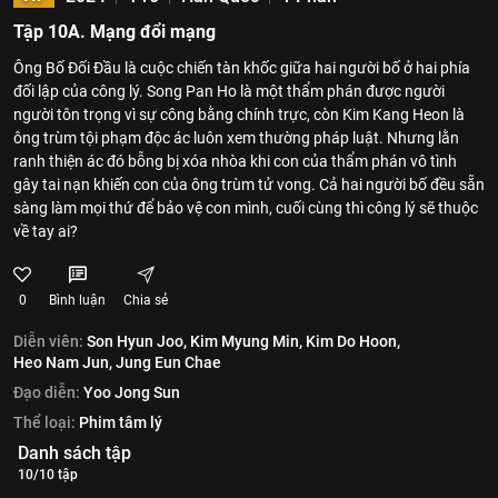
Tập 10A. Mạng đổi mạng
Ông Bố Đối Đầu là cuộc chiến tàn khốc giữa hai người bố ở hai phía
đối lập của công lý. Song Pan Ho là một thẩm phán được người
người tôn trọng vì sự công bằng chính trực, còn Kim Kang Heon là
ông trùm tội phạm độc ác luôn xem thường pháp luật. Nhưng lằn
ranh thiện ác đó bỗng bị xóa nhòa khi con của thẩm phán vô tình
gây tai nạn khiến con của ông trùm tử vong. Cả hai người bố đều sẵn
sàng làm mọi thứ để bảo vệ con mình, cuối cùng thì công lý sẽ thuộc
về tay ai?
0
Bình luận
Chia sẻ
Diễn viên:
Son Hyun Joo,
Kim Myung Min,
Kim Do Hoon,
Heo Nam Jun,
Jung Eun Chae
Đạo diễn:
Yoo Jong Sun
Thể loại:
Phim tâm lý
Danh sách tập
10/10 tập