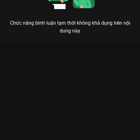
Chức năng bình luận tạm thời không khả dụng trên nội
dung này
Xem Tập 9A. Câu chuyện tình yêu Nửa Hiệp Cơ Trí - 24 Tập của
Trung Quốc có sự tham gia của . Thuộc thể loại: Phim bộ