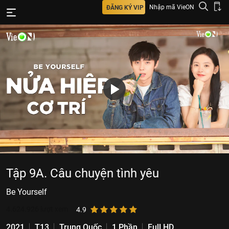
Nhập mã VieON
ĐĂNG KÝ VIP
Tập 9A. Câu chuyện tình yêu
Be Yourself
4.624.926
lượt xem
4.9
2021
T13
Trung Quốc
1 Phần
Full HD