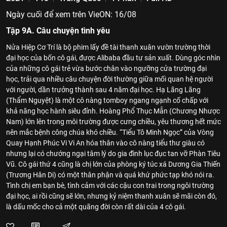
Ngày cuối để xem trên VieON: 16/08
Tập 9A. Câu chuyện tình yêu
Nửa Hiệp Cơ Trí là bộ phim lấy đề tài thanh xuân vườn trường thời
đại học của bốn cô gái, được Alibaba đầu tư sản xuất. Dùng góc nhìn
của những cô gái trẻ vừa bước chân vào ngưỡng cửa trường đại
học, trải qua nhiều câu chuyện đời thường giữa mối quan hệ người
với người, dần trưởng thành sau 4 năm đại học. Hạ Lãng Lãng
(Thẩm Nguyệt) là một cô nàng tomboy ngang ngạnh cố chấp với
khả năng học hành siêu đỉnh. Hoàng Phổ Thục Mẫn (Chương Nhược
Nam) lớn lên trong môi trường được cưng chiều, yêu thương hết mức
nên mắc bệnh công chúa khó chiều. “Tiểu Tô Minh Ngọc” của Vòng
Quay Hạnh Phúc Vi Vi An hóa thân vào cô nàng tiểu thư giàu có
nhưng lại có chướng ngại tâm lý do gia đình lục đục tan vỡ Phàn Tiêu
Vũ. Cô gái thứ 4 cũng là chị lớn của phòng ký túc xá Dương Gia Thiến
(Trương Hân Di) có một thân phận và quá khứ phức tạp khó nói ra.
Tình chị em bạn bè, tình cảm với các cậu con trai trong ngôi trường
đại học, ai rồi cũng sẽ lớn, nhưng kỷ niệm thanh xuân sẽ mãi còn đó,
là dấu mốc cho cả một quãng đời còn rất dài của 4 cô gái.