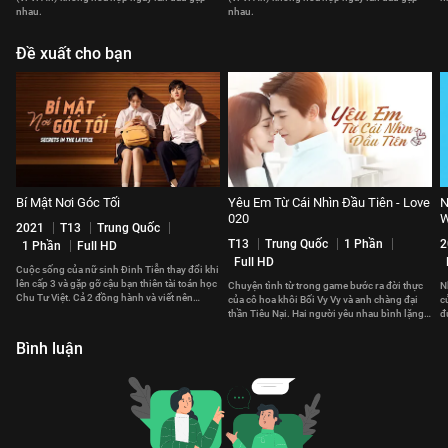
nhau.
nhau.
Đề xuất cho bạn
Bí Mật Nơi Góc Tối
Yêu Em Từ Cái Nhìn Đầu Tiên - Love
N
020
W
2021
T13
Trung Quốc
T13
Trung Quốc
1 Phần
2
1 Phần
Full HD
Full HD
Cuộc sống của nữ sinh Đinh Tiễn thay đổi khi
lên cấp 3 và gặp gỡ cậu bạn thiên tài toán học
Chuyện tình từ trong game bước ra đời thực
N
Chu Tư Việt. Cả 2 đồng hành và viết nên
của cô hoa khôi Bối Vy Vy và anh chàng đại
c
chuyện tình ngọt ngào.
thần Tiêu Nại. Hai người yêu nhau bình lặng
đ
nhưng sâu sắc.
c
Bình luận