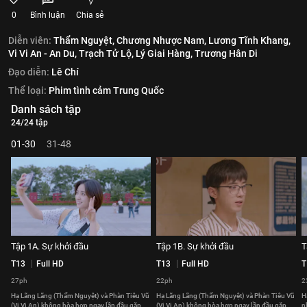
0
Bình luận
Chia sẻ
Diễn viên:
Thẩm Nguyệt,
Chương Nhược Nam,
Lương Tĩnh Khang,
Vi Vi An - An Du,
Trạch Tử Lộ,
Lý Giai Hàng,
Trương Hân Di
Đạo diễn:
Lê Chí
Thể loại:
Phim tình cảm Trung Quốc
Danh sách tập
24/24 tập
01-30
31-48
Tập 1A. Sự khởi đầu
Tập 1B. Sự khởi đầu
T
T13
Full HD
T13
Full HD
T
27ph
22ph
2
Hạ Lãng Lãng (Thẩm Nguyệt) và Phàn Tiêu Vũ
Hạ Lãng Lãng (Thẩm Nguyệt) và Phàn Tiêu Vũ
H
(Vi Vi An) không hòa hợp ngay lần đầu gặp
(Vi Vi An) không hòa hợp ngay lần đầu gặp
n