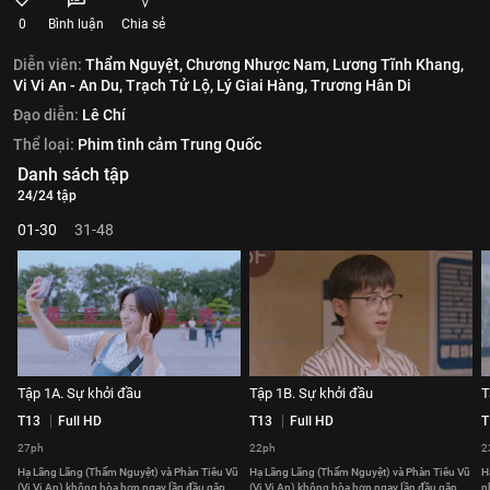
0
Bình luận
Chia sẻ
Diễn viên:
Thẩm Nguyệt,
Chương Nhược Nam,
Lương Tĩnh Khang,
Vi Vi An - An Du,
Trạch Tử Lộ,
Lý Giai Hàng,
Trương Hân Di
Đạo diễn:
Lê Chí
Thể loại:
Phim tình cảm Trung Quốc
Danh sách tập
24/24 tập
01-30
31-48
Tập 1A. Sự khởi đầu
Tập 1B. Sự khởi đầu
T
T13
Full HD
T13
Full HD
T
27ph
22ph
2
Hạ Lãng Lãng (Thẩm Nguyệt) và Phàn Tiêu Vũ
Hạ Lãng Lãng (Thẩm Nguyệt) và Phàn Tiêu Vũ
H
(Vi Vi An) không hòa hợp ngay lần đầu gặp
(Vi Vi An) không hòa hợp ngay lần đầu gặp
n