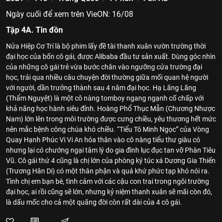
Ngày cuối để xem trên VieON: 16/08
Tập 4A. Tin đồn
Nửa Hiệp Cơ Trí là bộ phim lấy đề tài thanh xuân vườn trường thời
đại học của bốn cô gái, được Alibaba đầu tư sản xuất. Dùng góc nhìn
của những cô gái trẻ vừa bước chân vào ngưỡng cửa trường đại
học, trải qua nhiều câu chuyện đời thường giữa mối quan hệ người
với người, dần trưởng thành sau 4 năm đại học. Hạ Lãng Lãng
(Thẩm Nguyệt) là một cô nàng tomboy ngang ngạnh cố chấp với
khả năng học hành siêu đỉnh. Hoàng Phổ Thục Mẫn (Chương Nhược
Nam) lớn lên trong môi trường được cưng chiều, yêu thương hết mức
nên mắc bệnh công chúa khó chiều. “Tiểu Tô Minh Ngọc” của Vòng
Quay Hạnh Phúc Vi Vi An hóa thân vào cô nàng tiểu thư giàu có
nhưng lại có chướng ngại tâm lý do gia đình lục đục tan vỡ Phàn Tiêu
Vũ. Cô gái thứ 4 cũng là chị lớn của phòng ký túc xá Dương Gia Thiến
(Trương Hân Di) có một thân phận và quá khứ phức tạp khó nói ra.
Tình chị em bạn bè, tình cảm với các cậu con trai trong ngôi trường
đại học, ai rồi cũng sẽ lớn, nhưng kỷ niệm thanh xuân sẽ mãi còn đó,
là dấu mốc cho cả một quãng đời còn rất dài của 4 cô gái.