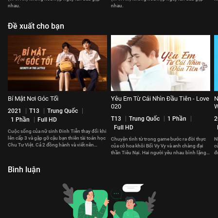
nhau.
nhau.
Đề xuất cho bạn
Bí Mật Nơi Góc Tối
Yêu Em Từ Cái Nhìn Đầu Tiên - Love
N
020
W
2021
T13
Trung Quốc
T13
Trung Quốc
1 Phần
2
1 Phần
Full HD
Full HD
Cuộc sống của nữ sinh Đinh Tiễn thay đổi khi
lên cấp 3 và gặp gỡ cậu bạn thiên tài toán học
Chuyện tình từ trong game bước ra đời thực
N
Chu Tư Việt. Cả 2 đồng hành và viết nên
của cô hoa khôi Bối Vy Vy và anh chàng đại
c
chuyện tình ngọt ngào.
thần Tiêu Nại. Hai người yêu nhau bình lặng
đ
nhưng sâu sắc.
c
Bình luận