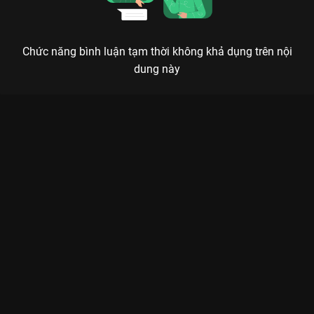
Chức năng bình luận tạm thời không khả dụng trên nội
dung này
Xem Tập 4A. Tin đồn Nửa Hiệp Cơ Trí - 24 Tập của Trung Quốc
có sự tham gia của . Thuộc thể loại: Phim bộ