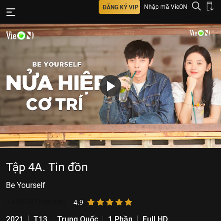
Nhập mã VieON
ĐĂNG KÝ VIP
Tập 4A. Tin đồn
Be Yourself
4.624.597
lượt xem
4.9
2021
T13
Trung Quốc
1 Phần
Full HD