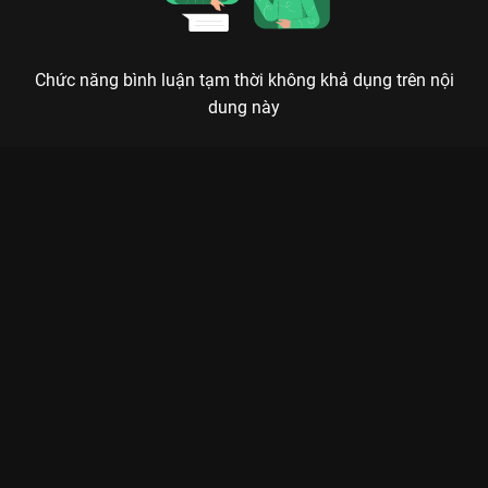
Chức năng bình luận tạm thời không khả dụng trên nội
dung này
Xem Tập 11B. Khóa học thoát ế Nửa Hiệp Cơ Trí - 24 Tập của
Trung Quốc có sự tham gia của . Thuộc thể loại: Phim bộ