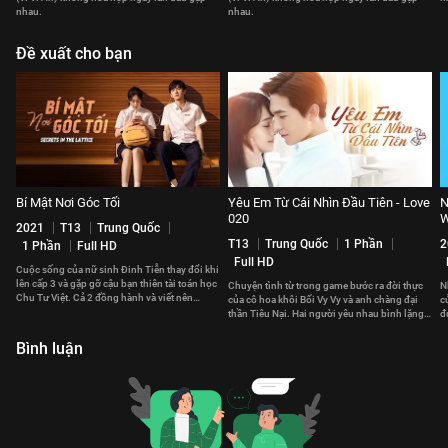
nhau.
nhau.
Đề xuất cho bạn
Bí Mật Nơi Góc Tối
Yêu Em Từ Cái Nhìn Đầu Tiên - Love
N
020
W
2021
T13
Trung Quốc
T13
Trung Quốc
1 Phần
2
1 Phần
Full HD
Full HD
Cuộc sống của nữ sinh Đinh Tiễn thay đổi khi
lên cấp 3 và gặp gỡ cậu bạn thiên tài toán học
Chuyện tình từ trong game bước ra đời thực
N
Chu Tư Việt. Cả 2 đồng hành và viết nên
của cô hoa khôi Bối Vy Vy và anh chàng đại
c
chuyện tình ngọt ngào.
thần Tiêu Nại. Hai người yêu nhau bình lặng
đ
nhưng sâu sắc.
c
Bình luận