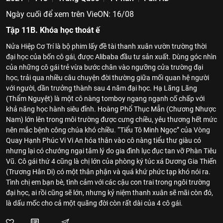
Ngày cuối để xem trên VieON: 16/08
Tập 11B. Khóa học thoát ế
Nửa Hiệp Cơ Trí là bộ phim lấy đề tài thanh xuân vườn trường thời
đại học của bốn cô gái, được Alibaba đầu tư sản xuất. Dùng góc nhìn
của những cô gái trẻ vừa bước chân vào ngưỡng cửa trường đại
học, trải qua nhiều câu chuyện đời thường giữa mối quan hệ người
với người, dần trưởng thành sau 4 năm đại học. Hạ Lãng Lãng
(Thẩm Nguyệt) là một cô nàng tomboy ngang ngạnh cố chấp với
khả năng học hành siêu đỉnh. Hoàng Phổ Thục Mẫn (Chương Nhược
Nam) lớn lên trong môi trường được cưng chiều, yêu thương hết mức
nên mắc bệnh công chúa khó chiều. “Tiểu Tô Minh Ngọc” của Vòng
Quay Hạnh Phúc Vi Vi An hóa thân vào cô nàng tiểu thư giàu có
nhưng lại có chướng ngại tâm lý do gia đình lục đục tan vỡ Phàn Tiêu
Vũ. Cô gái thứ 4 cũng là chị lớn của phòng ký túc xá Dương Gia Thiến
(Trương Hân Di) có một thân phận và quá khứ phức tạp khó nói ra.
Tình chị em bạn bè, tình cảm với các cậu con trai trong ngôi trường
đại học, ai rồi cũng sẽ lớn, nhưng kỷ niệm thanh xuân sẽ mãi còn đó,
là dấu mốc cho cả một quãng đời còn rất dài của 4 cô gái.