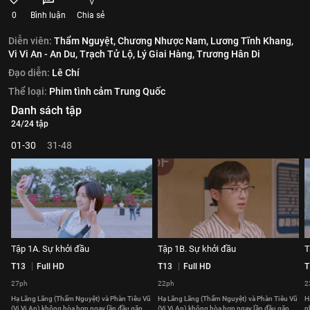
0
Bình luận
Chia sẻ
Diễn viên:
Thẩm Nguyệt,
Chương Nhược Nam,
Lương Tĩnh Khang,
Vi Vi An - An Du,
Trạch Tử Lộ,
Lý Giai Hàng,
Trương Hân Di
Đạo diễn:
Lê Chí
Thể loại:
Phim tình cảm Trung Quốc
Danh sách tập
24/24 tập
01-30
31-48
Tập 1A. Sự khởi đầu
Tập 1B. Sự khởi đầu
T
T13
Full HD
T13
Full HD
T
27ph
22ph
2
Hạ Lãng Lãng (Thẩm Nguyệt) và Phàn Tiêu Vũ
Hạ Lãng Lãng (Thẩm Nguyệt) và Phàn Tiêu Vũ
H
(Vi Vi An) không hòa hợp ngay lần đầu gặp
(Vi Vi An) không hòa hợp ngay lần đầu gặp
n