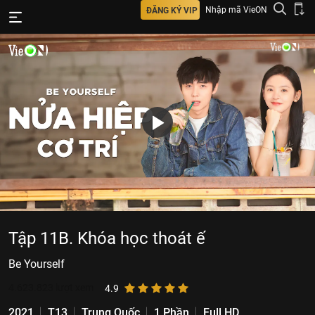
Nhập mã VieON
ĐĂNG KÝ VIP
Tập 11B. Khóa học thoát ế
Be Yourself
4.623.823
lượt xem
4.9
2021
T13
Trung Quốc
1 Phần
Full HD