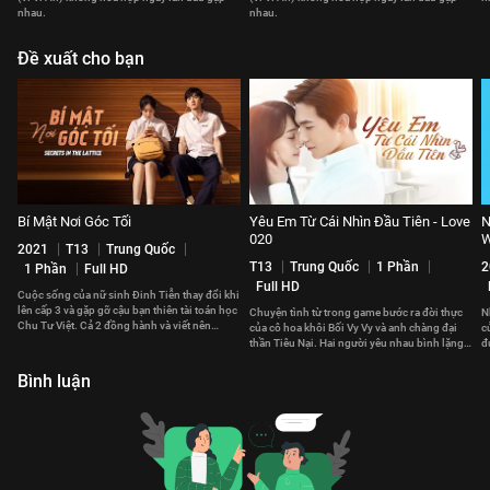
nhau.
nhau.
Đề xuất cho bạn
Bí Mật Nơi Góc Tối
Yêu Em Từ Cái Nhìn Đầu Tiên - Love
N
020
W
2021
T13
Trung Quốc
T13
Trung Quốc
1 Phần
2
1 Phần
Full HD
Full HD
Cuộc sống của nữ sinh Đinh Tiễn thay đổi khi
lên cấp 3 và gặp gỡ cậu bạn thiên tài toán học
Chuyện tình từ trong game bước ra đời thực
N
Chu Tư Việt. Cả 2 đồng hành và viết nên
của cô hoa khôi Bối Vy Vy và anh chàng đại
c
chuyện tình ngọt ngào.
thần Tiêu Nại. Hai người yêu nhau bình lặng
đ
nhưng sâu sắc.
c
Bình luận