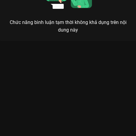
Chức năng bình luận tạm thời không khả dụng trên nội
dung này
Xem Tập 11A. Khóa học thoát ế Nửa Hiệp Cơ Trí - 24 Tập của
Trung Quốc có sự tham gia của . Thuộc thể loại: Phim bộ