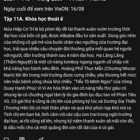
Ngày cuối để xem trên VieON: 16/08
Tập 11A. Khóa học thoát ế
Nửa Hiệp Cơ Trí là bộ phim lấy đề tài thanh xuân vườn trường thời
đại học của bốn cô gái, được Alibaba đầu tư sản xuất. Dùng góc nhìn
của những cô gái trẻ vừa bước chân vào ngưỡng cửa trường đại
học, trải qua nhiều câu chuyện đời thường giữa mối quan hệ người
với người, dần trưởng thành sau 4 năm đại học. Hạ Lãng Lãng
(Thẩm Nguyệt) là một cô nàng tomboy ngang ngạnh cố chấp với
khả năng học hành siêu đỉnh. Hoàng Phổ Thục Mẫn (Chương Nhược
Nam) lớn lên trong môi trường được cưng chiều, yêu thương hết mức
nên mắc bệnh công chúa khó chiều. “Tiểu Tô Minh Ngọc” của Vòng
Quay Hạnh Phúc Vi Vi An hóa thân vào cô nàng tiểu thư giàu có
nhưng lại có chướng ngại tâm lý do gia đình lục đục tan vỡ Phàn Tiêu
Vũ. Cô gái thứ 4 cũng là chị lớn của phòng ký túc xá Dương Gia Thiến
(Trương Hân Di) có một thân phận và quá khứ phức tạp khó nói ra.
Tình chị em bạn bè, tình cảm với các cậu con trai trong ngôi trường
đại học, ai rồi cũng sẽ lớn, nhưng kỷ niệm thanh xuân sẽ mãi còn đó,
là dấu mốc cho cả một quãng đời còn rất dài của 4 cô gái.