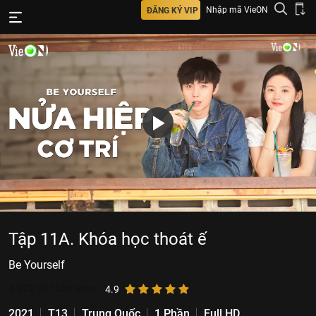
Nhập mã VieON
ĐĂNG KÝ VIP
Tập 11A. Khóa học thoát ế
Be Yourself
4.622.277
lượt xem
4.9
2021
T13
Trung Quốc
1 Phần
Full HD