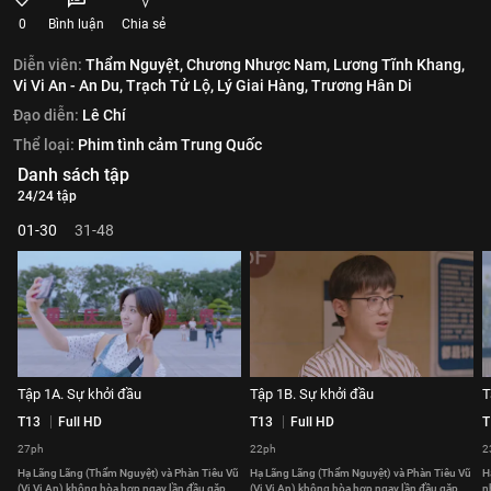
0
Bình luận
Chia sẻ
Diễn viên:
Thẩm Nguyệt,
Chương Nhược Nam,
Lương Tĩnh Khang,
Vi Vi An - An Du,
Trạch Tử Lộ,
Lý Giai Hàng,
Trương Hân Di
Đạo diễn:
Lê Chí
Thể loại:
Phim tình cảm Trung Quốc
Danh sách tập
24/24 tập
01-30
31-48
Tập 1A. Sự khởi đầu
Tập 1B. Sự khởi đầu
T
T13
Full HD
T13
Full HD
T
27ph
22ph
2
Hạ Lãng Lãng (Thẩm Nguyệt) và Phàn Tiêu Vũ
Hạ Lãng Lãng (Thẩm Nguyệt) và Phàn Tiêu Vũ
H
(Vi Vi An) không hòa hợp ngay lần đầu gặp
(Vi Vi An) không hòa hợp ngay lần đầu gặp
n