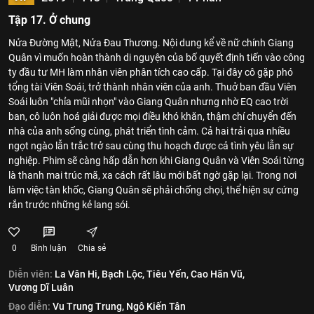
Tập 17. Ở chung
Nửa Đường Mật, Nửa Đau Thương. Nội dung kể về nữ chính Giang
Quân vì muốn hoàn thành di nguyện của bố quyết định tiến vào công
ty đầu tư MH làm nhân viên phân tích cao cấp. Tại đây cô gặp phó
tổng tài Viên Soái, trở thành nhân viên của anh. Thuở ban đầu Viên
Soái luôn "chỉa mũi nhọn" vào Giang Quân nhưng nhờ EQ cao trời
ban, cô luôn hoá giải được mọi điều khó khăn, thậm chí chuyển đến
nhà của anh sống cùng, phát triển tình cảm. Cả hai trải qua nhiều
ngọt ngào lẫn trắc trở sau cùng thu hoạch được cả tình yêu lẫn sự
nghiệp. Phim sẽ càng hấp dẫn hơn khi Giang Quân và Viên Soái từng
là thanh mai trúc mã, xa cách rất lâu mới bất ngờ gặp lại. Trong nơi
làm việc tàn khốc, Giang Quân sẽ phải chống chọi, thể hiện sự cứng
rắn trước những kẻ lang sói.
0
Bình luận
Chia sẻ
Diễn viên:
La Vân Hi,
Bạch Lộc,
Tiêu Yến,
Cao Hãn Vũ,
Vương Dĩ Luân
Đạo diễn:
Vu Trung Trung,
Ngô Kiến Tân