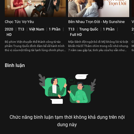
Chọc Tức Vợ Yêu
Bên Nhau Trọn Đời - My Sunshine
V
2020
T13
Việt Nam
1 Phần
T13
Trung Quốc
1 Phần
2
HD
Full HD
Bộ phim Việt chuyển thể thành công từ tác
Mặc Sênh đột ngột bỏ đi Mỹ không lời từ biệt
C
phẩm Trung Quốc đình đám kể về hành trình
khiến Hà Dĩ Thâm chìm trong nỗi nhớ nhung.
M
thú vị của một tổng tài lạnh lùng chinh phục
7 năm sau gặp lại, tình yêu của họ vẫn như
t
trái tim của một cô gái cá tính
thuở ban đầu.
K
Bình luận
Chức năng bình luận tạm thời không khả dụng trên nội
dung này