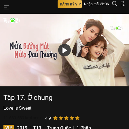
Nhập mã VieON
ĐĂNG KÝ VIP
Tập 17. Ở chung
Love Is Sweet
11.689.589
lượt xem
4.9
VIP
2019
T13
Trung Quốc
1 Phần