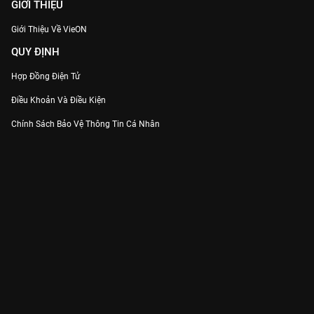
GIỚI THIỆU
Giới Thiệu Về VieON
QUY ĐỊNH
Hợp Đồng Điện Tử
Điều Khoản Và Điều Kiện
Chính Sách Bảo Vệ Thông Tin Cá Nhân
Chính Sách Bảo Vệ Người Tiêu Dùng Dễ Bị Tổn Thương
Thỏa Thuận Sử Dụng Dịch Vụ Mạng Xã Hội
THÔNG TIN
Thông Báo
Trung Tâm Hỗ Trợ
Liên Hệ
Góp Ý