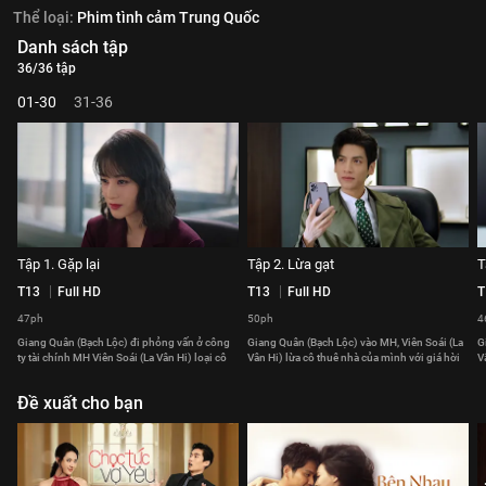
Thể loại:
Phim tình cảm Trung Quốc
Danh sách tập
36/36 tập
01-30
31-36
Tập 1. Gặp lại
Tập 2. Lừa gạt
T
T13
Full HD
T13
Full HD
T
47ph
50ph
4
Giang Quân (Bạch Lộc) đi phỏng vấn ở công
Giang Quân (Bạch Lộc) vào MH, Viên Soái (La
G
ty tài chính MH Viên Soái (La Vân Hi) loại cô
Vân Hi) lừa cô thuê nhà của mình với giá hời
V
Đề xuất cho bạn