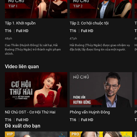
Tập 1. Khởi nguồn
Tập 2. Cơ hội chuộc tội
T
T16
Full HD
T16
Full HD
T
48ph
47ph
4
Cao Thiên (Huỳnh Đông) bị sát hại, Hải
Hải Đường (Thúy Ngân) được giao nhiệm vụ
H
Đường (Thúy Ngân) trở thành nghi phạm
đặc biệt, lấy được lòng tin của một người.
(
chính.
Video liên quan
Nữ Chủ OST - Cơ Hội Thứ Hai
Phỏng vấn Huỳnh Đông
P
T16
Full HD
T16
Full HD
T
Đề xuất cho bạn
VIP
PRO