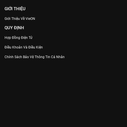
GIỚI THIỆU
Giới Thiệu Về VieON
QUY ĐỊNH
Hợp Đồng Điện Tử
Điều Khoản Và Điều Kiện
Chính Sách Bảo Vệ Thông Tin Cá Nhân
Chính Sách Bảo Vệ Người Tiêu Dùng Dễ Bị Tổn Thương
Thỏa Thuận Sử Dụng Dịch Vụ Mạng Xã Hội
THÔNG TIN
Thông Báo
Trung Tâm Hỗ Trợ
Liên Hệ
Góp Ý