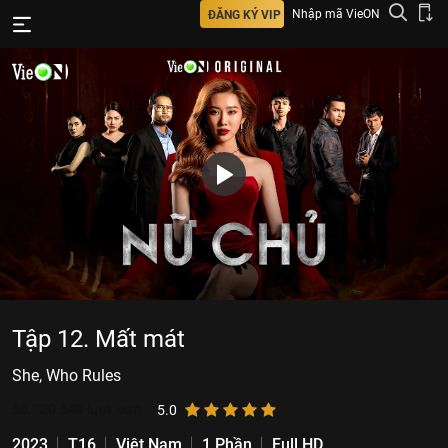
Nhập mã VieON
ĐĂNG KÝ VIP
Tập 12. Mất mát
She, Who Rules
55.720.549
lượt xem
5.0
2023
T16
Việt Nam
1 Phần
Full HD