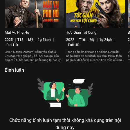
Mật Vụ Phụ Hồ
Tức Giận Tột Cùng
B
2025
T18
Mỹ
1g 56ph
2022
T16
Mỹ
1g 24ph
2
Full HD
Full HD
Levon (Jason Statham) sống yên bình ở
Trong đêm khai trương nhà hàng, Ana lại
Đ
Chicago với nghề phụ hồ. Khi con gái của
nhận được tin sét đánh. Cô phải trở lại thân
d
ông chủ bị bắt cóc, anh phải dùng lại các kỹ
phận cũ để bảo vệ đứa con tinh thần của mình
m
năng của mình để giúp đỡ.
trước tay chủ nợ.
Bình luận
Chức năng bình luận tạm thời không khả dụng trên nội
dung này