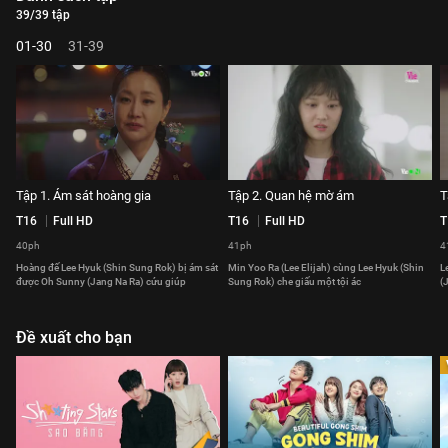
39/39 tập
01-30
31-39
Tập 1. Ám sát hoàng gia
Tập 2. Quan hệ mờ ám
T
T16
Full HD
T16
Full HD
T
40ph
41ph
4
Hoàng đế Lee Hyuk (Shin Sung Rok) bị ám sát
Min Yoo Ra (Lee Elijah) cùng Lee Hyuk (Shin
L
được Oh Sunny (Jang Na Ra) cứu giúp
Sung Rok) che giấu một tội ác
(
Đề xuất cho bạn