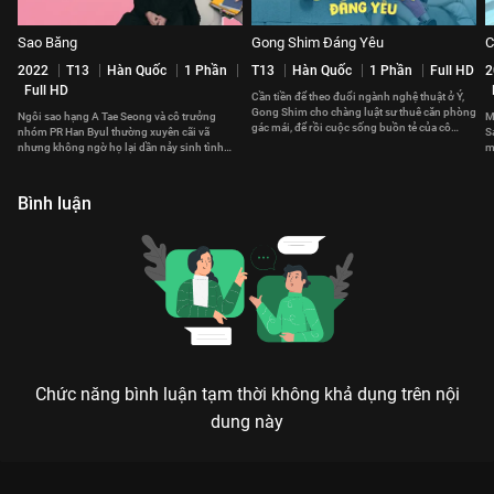
Sao Băng
Gong Shim Đáng Yêu
C
2022
T13
Hàn Quốc
1 Phần
T13
Hàn Quốc
1 Phần
Full HD
2
Full HD
Cần tiền để theo đuổi ngành nghệ thuật ở Ý,
Gong Shim cho chàng luật sư thuê căn phòng
Ngôi sao hạng A Tae Seong và cô trưởng
Mue
gác mái, để rồi cuộc sống buồn tẻ của cô
nhóm PR Han Byul thường xuyên cãi vã
S
bỗng trở nên sôi động.
nhưng không ngờ họ lại dần nảy sinh tình
m
cảm đặc biệt với nhau
t
Bình luận
Chức năng bình luận tạm thời không khả dụng trên nội
dung này
Xem Tập 16. Đứa con ngoài giá thú Nội Chiến Hoàng Gia - 39