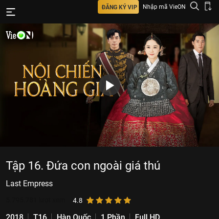
Nhập mã VieON
ĐĂNG KÝ VIP
Tập 16. Đứa con ngoài giá thú
Last Empress
5.795.781
lượt xem
4.8
2018
T16
Hàn Quốc
1 Phần
Full HD