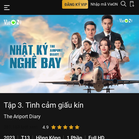
Nhập mã VieON
ĐĂNG KÝ VIP
Tập 3. Tình cảm giấu kín
The Ariport Diary
361.163
lượt xem
4.9
2023
T13
Hồng Kông
1 Phần
Full HD