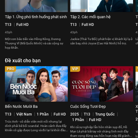
Tập 1. Ứng phó tình huống phát sinh
Tập 2. Các mối quan hệ
T
T13
Full HD
T13
Full HD
T
43ph
43ph
4
Một cơn bão tiến vào Hồng Kông, Dương
Jackie (Thái Tư Bối) phát hiện vị khách kỳ lạ ở
L
Thượng Vĩ (Mã Quốc Minh) và các cộng sự
sân bay, nhờ Joyce (Cao Hải Ninh) hỗ trợ.
c
họp khẩn.
Đề xuất cho bạn
PRO
VIP
Bến Nước Mười Ba
Cuộc Sống Tươi Đẹp
X
T13
Việt Nam
1 Phần
Full HD
2025
T13
Trung Quốc
2
1 Phần
Full HD
Trúc Anh - cô diễn viên mới nổi nhưng lại
dính phải bê bối scandal. Hoàn cảnh đưa đẩy
Khi cả sự nghiệp lẫn hôn nhân sụp đổ, Hồ
khiến cô gặp được Long và đó lại là khởi đầu
Mạn Lê phải bắt tay với chàng lính mới đầy
T
cho mọi sóng gió.
tham vọng đứng sau hỗn loạn này để giành
h