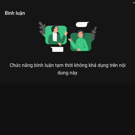
lại ánh hào quang năm xưa
m
m
Bình luận
Chức năng bình luận tạm thời không khả dụng trên nội
dung này
Xem Tập 3. Tình cảm giấu kín Nhật Ký Nghề Bay - 10 Tập của
Hồng Kông có sự tham gia của . Thuộc thể loại: Phim bộ