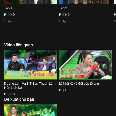
Tập 1
Tập 2
T
P
HD
P
HD
P
1h 4ph
1h 4ph
1
Video liên quan
Dương Lâm Và S.T Sơn Thạch Làm
Lý Nhã Kỳ và đôi dép tổ ong
Nên Lịch Sử
P
HD
P
HD
Đề xuất cho bạn