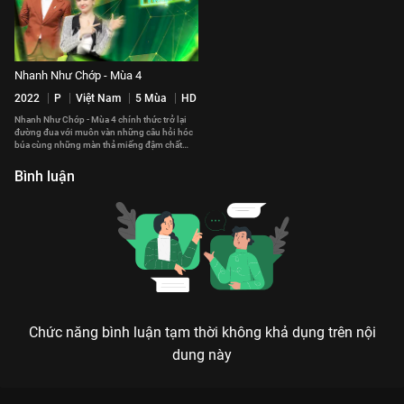
Nhanh Như Chớp - Mùa 4
2022
P
Việt Nam
5 Mùa
HD
Nhanh Như Chớp - Mùa 4 chính thức trở lại
đường đua với muôn vàn những câu hỏi hóc
búa cùng những màn thả miếng đậm chất
"Chớp".
Bình luận
Chức năng bình luận tạm thời không khả dụng trên nội
dung này
Xem Tập 8 Nhanh Như Chớp - Mùa 3 - 51 Tập của Việt Nam có