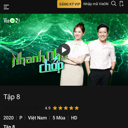
Nhập mã VieON
ĐĂNG KÝ VIP
Tập 8
15.653.864
lượt xem
4.9
2020
P
Việt Nam
5 Mùa
HD
Tập 8