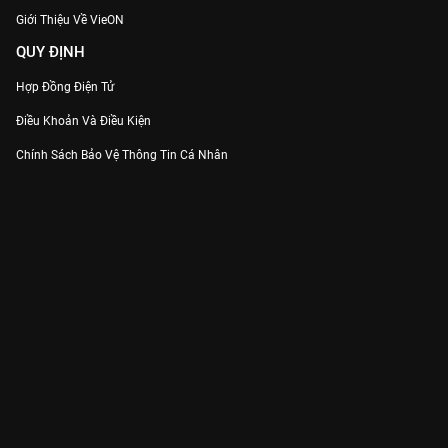
Giới Thiệu Về VieON
QUY ĐỊNH
Hợp Đồng Điện Tử
Điều Khoản Và Điều Kiện
Chính Sách Bảo Vệ Thông Tin Cá Nhân
Chính Sách Bảo Vệ Người Tiêu Dùng Dễ Bị Tổn Thương
Thỏa Thuận Sử Dụng Dịch Vụ Mạng Xã Hội
THÔNG TIN
Thông Báo
Trung Tâm Hỗ Trợ
Liên Hệ
Góp Ý