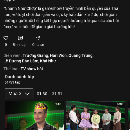
"Nhanh Như Chớp" là gameshow truyền hình bản quyền của Thái
Lan, với luật chơi đơn giản và cực kỳ hấp dẫn khi 2 đội chơi gồm
những người nổi tiếng kết hợp người thường trải qua các câu hỏi
"mẹo" vui nhộn để giành giải thưởng lớn!
0
Bình luận
Chia sẻ
Diễn viên:
Trường Giang,
Hari Won,
Quang Trung,
Lê Dương Bảo Lâm,
Khả Như
Thể loại:
TV show hài
Danh sách tập
51/51 tập
Mùa 3
01-30
31-51