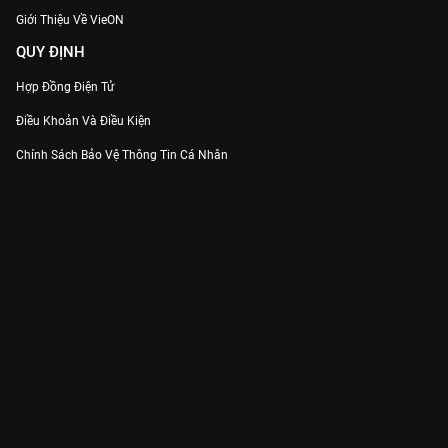
Giới Thiệu Về VieON
QUY ĐỊNH
Hợp Đồng Điện Tử
Điều Khoản Và Điều Kiện
Chính Sách Bảo Vệ Thông Tin Cá Nhân
Chính Sách Bảo Vệ Người Tiêu Dùng Dễ Bị Tổn Thương
Thỏa Thuận Sử Dụng Dịch Vụ Mạng Xã Hội
THÔNG TIN
Thông Báo
Trung Tâm Hỗ Trợ
Liên Hệ
Góp Ý