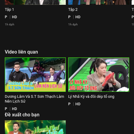
Tập 1
Tập 2
T
P
HD
P
HD
P
1h 4ph
1h 4ph
1
Video liên quan
Dương Lâm Và S.T Sơn Thạch Làm
Lý Nhã Kỳ và đôi dép tổ ong
Nên Lịch Sử
P
HD
P
HD
Đề xuất cho bạn