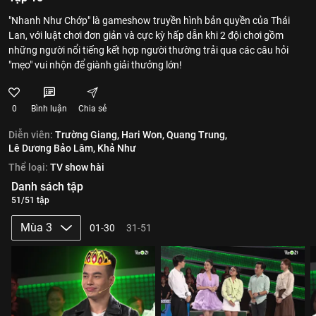
"Nhanh Như Chớp" là gameshow truyền hình bản quyền của Thái
Lan, với luật chơi đơn giản và cực kỳ hấp dẫn khi 2 đội chơi gồm
những người nổi tiếng kết hợp người thường trải qua các câu hỏi
"mẹo" vui nhộn để giành giải thưởng lớn!
0
Bình luận
Chia sẻ
Diễn viên:
Trường Giang,
Hari Won,
Quang Trung,
Lê Dương Bảo Lâm,
Khả Như
Thể loại:
TV show hài
Danh sách tập
51/51 tập
Mùa 3
01-30
31-51