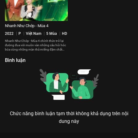
Nhanh Như Chớp - Mùa 4
2022
P
Việt Nam
5 Mùa
HD
Nhanh Như Chớp - Mùa 4 chính thức trở lại
đường đua với muôn vàn những câu hỏi hóc
búa cùng những màn thả miếng đậm chất
"Chớp".
Bình luận
Chức năng bình luận tạm thời không khả dụng trên nội
dung này
Xem Tập 15 Nhanh Như Chớp - Mùa 3 - 51 Tập của Việt Nam