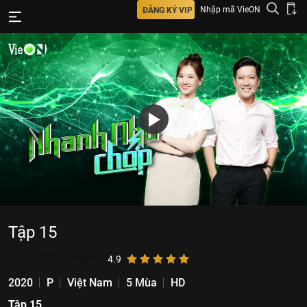
Nhập mã VieON
ĐĂNG KÝ VIP
Tập 15
15.653.765
lượt xem
4.9
2020
P
Việt Nam
5 Mùa
HD
Tập 15