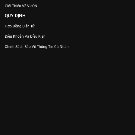
Giới Thiệu Về VieON
QUY ĐỊNH
Hợp Đồng Điện Tử
Điều Khoản Và Điều Kiện
Chính Sách Bảo Vệ Thông Tin Cá Nhân
Chính Sách Bảo Vệ Người Tiêu Dùng Dễ Bị Tổn Thương
Thỏa Thuận Sử Dụng Dịch Vụ Mạng Xã Hội
THÔNG TIN
Thông Báo
Trung Tâm Hỗ Trợ
Liên Hệ
Góp Ý