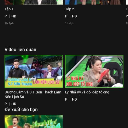
Tập 1
Tập 2
T
P
HD
P
HD
P
1h 4ph
1h 4ph
1
Video liên quan
Dương Lâm Và S.T Sơn Thạch Làm
Lý Nhã Kỳ và đôi dép tổ ong
Nên Lịch Sử
P
HD
P
HD
Đề xuất cho bạn