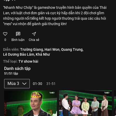
"Nhanh Như Chớp" là gameshow truyền hình bản quyền của Thái
Lan, với luật chơi đơn giản và cực kỳ hấp dẫn khi 2 đội chơi gồm
những người nổi tiếng kết hợp người thường trải qua các câu hỏi
"mẹo" vui nhộn để giành giải thưởng lớn!
0
Bình luận
Chia sẻ
Diễn viên:
Trường Giang,
Hari Won,
Quang Trung,
Lê Dương Bảo Lâm,
Khả Như
Thể loại:
TV show hài
Danh sách tập
51/51 tập
Mùa 3
01-30
31-51