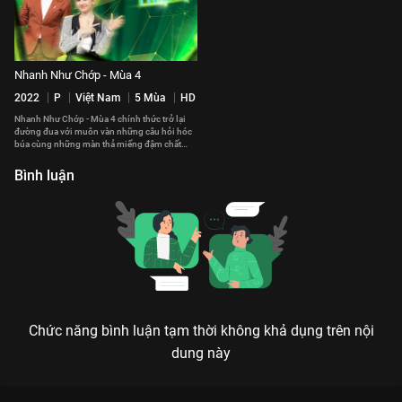
Nhanh Như Chớp - Mùa 4
2022
P
Việt Nam
5 Mùa
HD
Nhanh Như Chớp - Mùa 4 chính thức trở lại
đường đua với muôn vàn những câu hỏi hóc
búa cùng những màn thả miếng đậm chất
"Chớp".
Bình luận
Chức năng bình luận tạm thời không khả dụng trên nội
dung này
Xem Tập 11 Nhanh Như Chớp - Mùa 3 - 51 Tập của Việt Nam