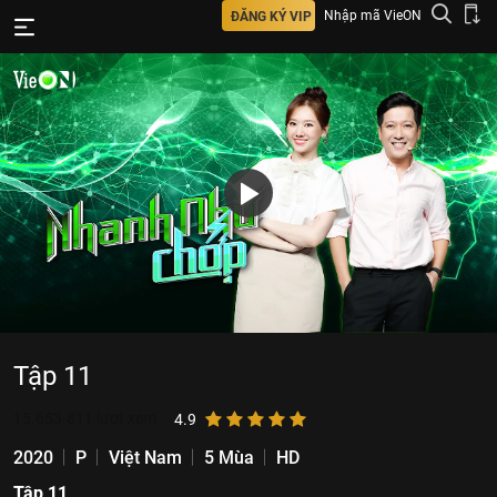
Nhập mã VieON
ĐĂNG KÝ VIP
Tập 11
15.653.811
lượt xem
4.9
2020
P
Việt Nam
5 Mùa
HD
Tập 11