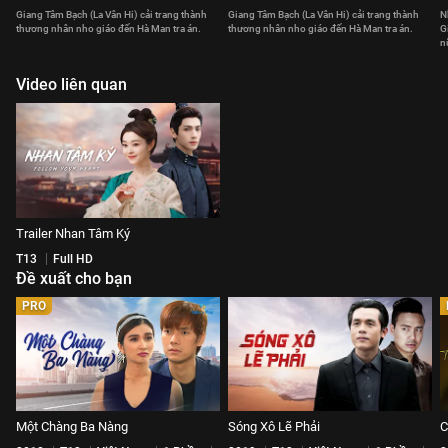
Giang Tâm Bạch (La Vân Hi) cải trang thành
Giang Tâm Bạch (La Vân Hi) cải trang thành
N
thương nhân nho giáo đến Hà Man tra án.
thương nhân nho giáo đến Hà Man tra án.
G
n
Video liên quan
Trailer Nhan Tâm Ký
T13
Full HD
Đề xuất cho bạn
PRO
Một Chàng Ba Nàng
Sóng Xô Lẽ Phải
C