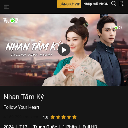
Nhập mã VieON
ĐĂNG KÝ VIP
Nhan Tâm Ký
Follow Your Heart
4.169.799
lượt xem
4.8
2024
T13
Trung Quốc
1 Phần
Full HD