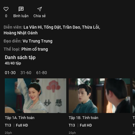
0
Bình luận
Chia sẻ
Diễn viên:
La Vân Hi,
Tống Dật,
Trần Dao,
Thừa Lỗi,
Hoàng Nhật Oánh
Đạo diễn:
Vu Trung Trung
Thể loại:
Phim cổ trang
Danh sách tập
40/40 tập
01-30
31-60
61-80
Tập 1A. Tính toán
Tập 1B. Tính toán
T
T13
Full HD
T13
Full HD
T
20ph
20ph
2