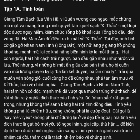
Tập 1A. Tính toán
Giang Tâm Bạch (La Vân Hi), vị Quận vương cao ngạo, mắc chứng
mù mặt và mang trong mình quyết tâm quét sạch "Kỉ Thảo" - một loại
độc dược nguy hiểm, kiêm chức Tổng bộ khoái của Tổng bộ đầu, đến
vùng đất Hà Man Ám để điều tra bí mật về "Kỉ Thảo". Tại đây, anh tình
cờ gặp gỡ Nhan Nam Tinh (Tống Dật), một nữ lang y giang hồ phóng
khoáng, mạnh mẽ, lại có khả năng biến hình kỳ lạ mỗi tháng. Hai
con người, hai tính cách trái ngược, ban đầu gặp nhau như nước với
lửa. Thế nhưng, vì những bí mật ẩn giấu của bản thân, họ bị cuốn
vào mối lương duyên kỳ lạ "ba lần kết duyên, ba lần chia ly". Trải qua
muôn vàn sóng gió, cuối cùng họ đã cùng nhau phá tan âm mưu về
Kỉ Thảo, bảo vệ chính nghĩa. Giang Tâm Bạch và Nhan Nam Tinh,
hai tâm hồn cô độc, mạnh mẽ, đã vượt qua muôn trùng thử thách, để
rồi nhận ra ý nghĩa đích thực của tình yêu. Dù "nhan sắc" rất quan
trọng, nhưng không thể sánh bằng hai trái tim đồng điệu. Tình yêu
không phải là chiếm hữu, càng không phải là cướp đoạt. Cái gọi là
"say mê vì yêu" không phải chỉ dừng lại ở vẻ đẹp bề ngoài, mà tình yêu
đích thực là gạt bỏ mọi yếu tố ngoại hình, giai cấp, thù hận... để kiên
định theo đuổi chính nghĩa, sẵn sàng vì tình yêu mà gánh vác trách
nhiệm cả đời, thậm chí là trách nhiệm bảo vệ chúng sinh.