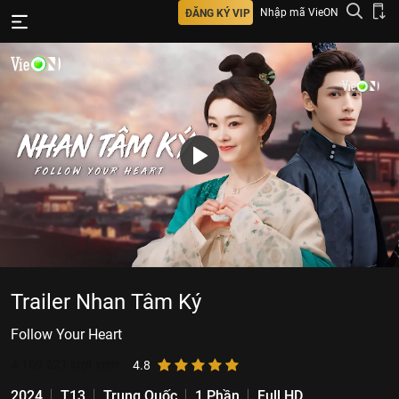
Nhập mã VieON
ĐĂNG KÝ VIP
Trailer Nhan Tâm Ký
Follow Your Heart
4.169.621
lượt xem
4.8
2024
T13
Trung Quốc
1 Phần
Full HD