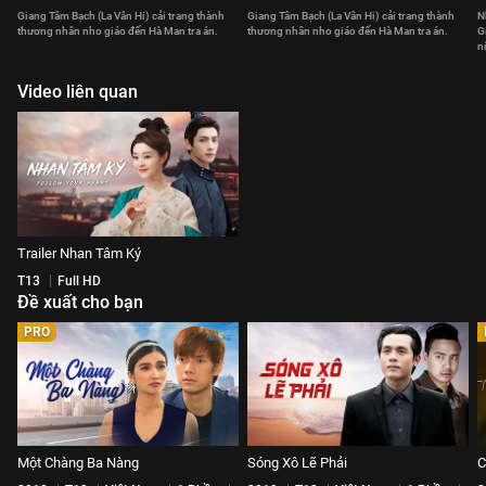
Giang Tâm Bạch (La Vân Hi) cải trang thành
Giang Tâm Bạch (La Vân Hi) cải trang thành
N
thương nhân nho giáo đến Hà Man tra án.
thương nhân nho giáo đến Hà Man tra án.
G
n
Video liên quan
Trailer Nhan Tâm Ký
T13
Full HD
Đề xuất cho bạn
PRO
Một Chàng Ba Nàng
Sóng Xô Lẽ Phải
C