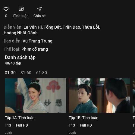
0
Bình luận
Chia sẻ
Diễn viên:
La Vân Hi,
Tống Dật,
Trần Dao,
Thừa Lỗi,
Hoàng Nhật Oánh
Đạo diễn:
Vu Trung Trung
Thể loại:
Phim cổ trang
Danh sách tập
40/40 tập
01-30
31-60
61-80
Tập 1A. Tính toán
Tập 1B. Tính toán
T
T13
Full HD
T13
Full HD
T
20ph
20ph
2