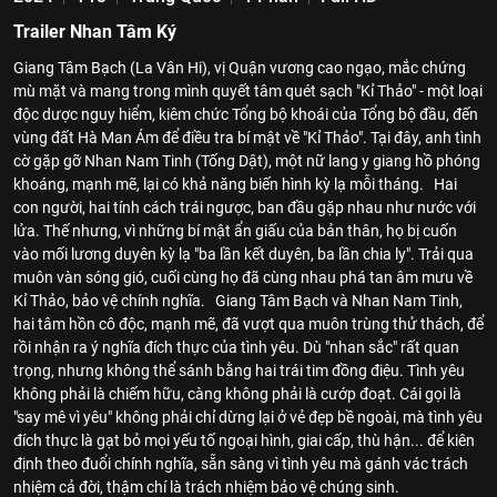
Trailer Nhan Tâm Ký
Giang Tâm Bạch (La Vân Hi), vị Quận vương cao ngạo, mắc chứng
mù mặt và mang trong mình quyết tâm quét sạch "Kỉ Thảo" - một loại
độc dược nguy hiểm, kiêm chức Tổng bộ khoái của Tổng bộ đầu, đến
vùng đất Hà Man Ám để điều tra bí mật về "Kỉ Thảo". Tại đây, anh tình
cờ gặp gỡ Nhan Nam Tinh (Tống Dật), một nữ lang y giang hồ phóng
khoáng, mạnh mẽ, lại có khả năng biến hình kỳ lạ mỗi tháng. Hai
con người, hai tính cách trái ngược, ban đầu gặp nhau như nước với
lửa. Thế nhưng, vì những bí mật ẩn giấu của bản thân, họ bị cuốn
vào mối lương duyên kỳ lạ "ba lần kết duyên, ba lần chia ly". Trải qua
muôn vàn sóng gió, cuối cùng họ đã cùng nhau phá tan âm mưu về
Kỉ Thảo, bảo vệ chính nghĩa. Giang Tâm Bạch và Nhan Nam Tinh,
hai tâm hồn cô độc, mạnh mẽ, đã vượt qua muôn trùng thử thách, để
rồi nhận ra ý nghĩa đích thực của tình yêu. Dù "nhan sắc" rất quan
trọng, nhưng không thể sánh bằng hai trái tim đồng điệu. Tình yêu
không phải là chiếm hữu, càng không phải là cướp đoạt. Cái gọi là
"say mê vì yêu" không phải chỉ dừng lại ở vẻ đẹp bề ngoài, mà tình yêu
đích thực là gạt bỏ mọi yếu tố ngoại hình, giai cấp, thù hận... để kiên
định theo đuổi chính nghĩa, sẵn sàng vì tình yêu mà gánh vác trách
nhiệm cả đời, thậm chí là trách nhiệm bảo vệ chúng sinh.