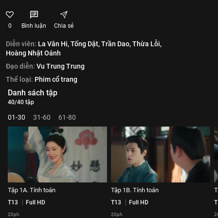
0
Bình luận
Chia sẻ
Diễn viên:
La Vân Hi,
Tống Dật,
Trần Dao,
Thừa Lỗi,
Hoàng Nhật Oánh
Đạo diễn:
Vu Trung Trung
Thể loại:
Phim cổ trang
Danh sách tập
40/40 tập
01-30
31-60
61-80
Tập 1A. Tính toán
Tập 1B. Tính toán
T
T13
Full HD
T13
Full HD
T
20ph
20ph
2