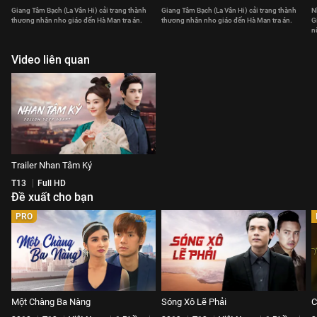
Giang Tâm Bạch (La Vân Hi) cải trang thành
Giang Tâm Bạch (La Vân Hi) cải trang thành
N
thương nhân nho giáo đến Hà Man tra án.
thương nhân nho giáo đến Hà Man tra án.
G
n
Video liên quan
Trailer Nhan Tâm Ký
T13
Full HD
Đề xuất cho bạn
PRO
Một Chàng Ba Nàng
Sóng Xô Lẽ Phải
C