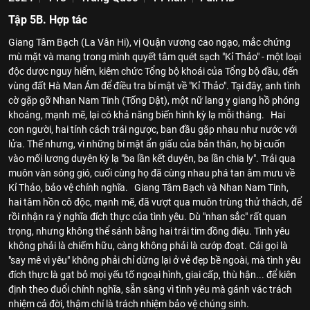
Tập 5B. Hợp tác
Giang Tâm Bạch (La Vân Hi), vị Quận vương cao ngạo, mắc chứng
mù mặt và mang trong mình quyết tâm quét sạch "Kỉ Thảo" - một loại
độc dược nguy hiểm, kiêm chức Tổng bộ khoái của Tổng bộ đầu, đến
vùng đất Hà Man Ám để điều tra bí mật về "Kỉ Thảo". Tại đây, anh tình
cờ gặp gỡ Nhan Nam Tinh (Tống Dật), một nữ lang y giang hồ phóng
khoáng, mạnh mẽ, lại có khả năng biến hình kỳ lạ mỗi tháng. Hai
con người, hai tính cách trái ngược, ban đầu gặp nhau như nước với
lửa. Thế nhưng, vì những bí mật ẩn giấu của bản thân, họ bị cuốn
vào mối lương duyên kỳ lạ "ba lần kết duyên, ba lần chia ly". Trải qua
muôn vàn sóng gió, cuối cùng họ đã cùng nhau phá tan âm mưu về
Kỉ Thảo, bảo vệ chính nghĩa. Giang Tâm Bạch và Nhan Nam Tinh,
hai tâm hồn cô độc, mạnh mẽ, đã vượt qua muôn trùng thử thách, để
rồi nhận ra ý nghĩa đích thực của tình yêu. Dù "nhan sắc" rất quan
trọng, nhưng không thể sánh bằng hai trái tim đồng điệu. Tình yêu
không phải là chiếm hữu, càng không phải là cướp đoạt. Cái gọi là
"say mê vì yêu" không phải chỉ dừng lại ở vẻ đẹp bề ngoài, mà tình yêu
đích thực là gạt bỏ mọi yếu tố ngoại hình, giai cấp, thù hận... để kiên
định theo đuổi chính nghĩa, sẵn sàng vì tình yêu mà gánh vác trách
nhiệm cả đời, thậm chí là trách nhiệm bảo vệ chúng sinh.