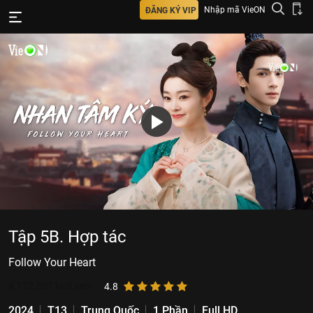
Nhập mã VieON
ĐĂNG KÝ VIP
Tập 5B. Hợp tác
Follow Your Heart
4.172.607
lượt xem
4.8
2024
T13
Trung Quốc
1 Phần
Full HD