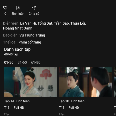
0
Bình luận
Chia sẻ
Diễn viên:
La Vân Hi,
Tống Dật,
Trần Dao,
Thừa Lỗi,
Hoàng Nhật Oánh
Đạo diễn:
Vu Trung Trung
Thể loại:
Phim cổ trang
Danh sách tập
40/40 tập
01-30
31-60
61-80
Tập 1A. Tính toán
Tập 1B. Tính toán
T
T13
Full HD
T13
Full HD
T
20ph
20ph
2