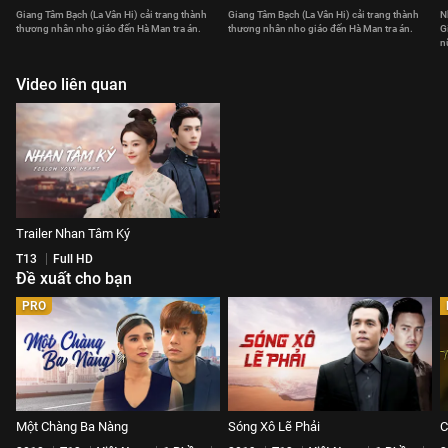
Giang Tâm Bạch (La Vân Hi) cải trang thành
Giang Tâm Bạch (La Vân Hi) cải trang thành
N
thương nhân nho giáo đến Hà Man tra án.
thương nhân nho giáo đến Hà Man tra án.
G
n
Video liên quan
Trailer Nhan Tâm Ký
T13
Full HD
Đề xuất cho bạn
PRO
Một Chàng Ba Nàng
Sóng Xô Lẽ Phải
C