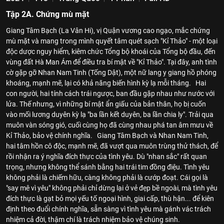
Tập 2A. Chứng mù mặt
Giang Tâm Bạch (La Vân Hi), vị Quận vương cao ngạo, mắc chứng
mù mặt và mang trong mình quyết tâm quét sạch "Kỉ Thảo" - một loại
độc dược nguy hiểm, kiêm chức Tổng bộ khoái của Tổng bộ đầu, đến
vùng đất Hà Man Ám để điều tra bí mật về "Kỉ Thảo". Tại đây, anh tình
cờ gặp gỡ Nhan Nam Tinh (Tống Dật), một nữ lang y giang hồ phóng
khoáng, mạnh mẽ, lại có khả năng biến hình kỳ lạ mỗi tháng. Hai
con người, hai tính cách trái ngược, ban đầu gặp nhau như nước với
lửa. Thế nhưng, vì những bí mật ẩn giấu của bản thân, họ bị cuốn
vào mối lương duyên kỳ lạ "ba lần kết duyên, ba lần chia ly". Trải qua
muôn vàn sóng gió, cuối cùng họ đã cùng nhau phá tan âm mưu về
Kỉ Thảo, bảo vệ chính nghĩa. Giang Tâm Bạch và Nhan Nam Tinh,
hai tâm hồn cô độc, mạnh mẽ, đã vượt qua muôn trùng thử thách, để
rồi nhận ra ý nghĩa đích thực của tình yêu. Dù "nhan sắc" rất quan
trọng, nhưng không thể sánh bằng hai trái tim đồng điệu. Tình yêu
không phải là chiếm hữu, càng không phải là cướp đoạt. Cái gọi là
"say mê vì yêu" không phải chỉ dừng lại ở vẻ đẹp bề ngoài, mà tình yêu
đích thực là gạt bỏ mọi yếu tố ngoại hình, giai cấp, thù hận... để kiên
định theo đuổi chính nghĩa, sẵn sàng vì tình yêu mà gánh vác trách
nhiệm cả đời, thậm chí là trách nhiệm bảo vệ chúng sinh.