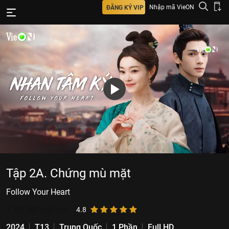
Nhập mã VieON
ĐĂNG KÝ VIP
Tập 2A. Chứng mù mặt
Follow Your Heart
4.170.980
lượt xem
4.8
2024
T13
Trung Quốc
1 Phần
Full HD