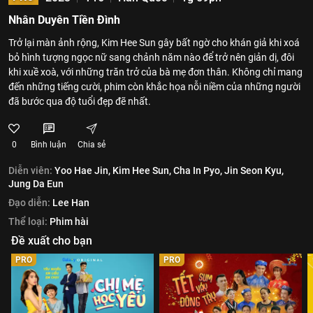
Nhân Duyên Tiền Đình
Trở lại màn ảnh rộng, Kim Hee Sun gây bất ngờ cho khán giả khi xoá
bỏ hình tượng ngọc nữ sang chảnh năm nào để trở nên giản dị, đôi
khi xuề xoà, với những trăn trở của bà mẹ đơn thân. Không chỉ mang
đến những tiếng cười, phim còn khắc họa nỗi niềm của những người
đã bước qua độ tuổi đẹp đẽ nhất.
0
Bình luận
Chia sẻ
Diễn viên:
Yoo Hae Jin,
Kim Hee Sun,
Cha In Pyo,
Jin Seon Kyu,
Jung Da Eun
Đạo diễn:
Lee Han
Thể loại:
Phim hài
Đề xuất cho bạn
PRO
PRO