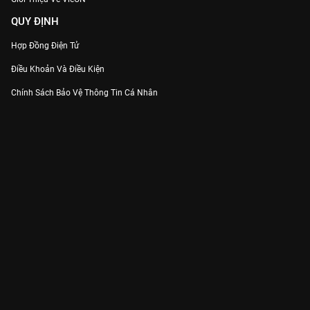
QUY ĐỊNH
Hợp Đồng Điện Tử
Điều Khoản Và Điều Kiện
Chính Sách Bảo Vệ Thông Tin Cá Nhân
Chính Sách Bảo Vệ Người Tiêu Dùng Dễ Bị Tổn Thương
Thỏa Thuận Sử Dụng Dịch Vụ Mạng Xã Hội
THÔNG TIN
Thông Báo
Trung Tâm Hỗ Trợ
Liên Hệ
Góp Ý
Công ty Cổ phần VieON - Địa chỉ: Tầng 5, 222 Pasteur, Phường Xuân Hòa,