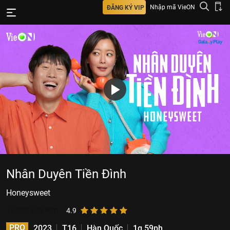
Nhập mã VieON
ĐĂNG KÝ VIP
Nhân Duyên Tiền Đình
Honeysweet
12.280
lượt xem
4.9
PRO
2023
T16
Hàn Quốc
1g 59ph