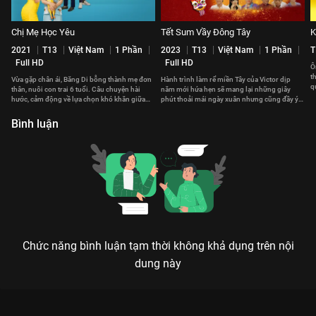
Chị Mẹ Học Yêu
Tết Sum Vầy Đông Tây
K
2021
T13
Việt Nam
1 Phần
2023
T13
Việt Nam
1 Phần
T
Full HD
Full HD
Ô
t
Vừa gặp chân ái, Băng Di bỗng thành mẹ đơn
Hành trình làm rể miền Tây của Victor dịp
q
thân, nuôi con trai 6 tuổi. Câu chuyện hài
năm mới hứa hẹn sẽ mang lại những giây
hước, cảm động về lựa chọn khó khăn giữa
phút thoải mái ngày xuân nhưng cũng đầy ý
tình mẫu tử và tình yêu
nghĩa ấm áp.
Bình luận
Chức năng bình luận tạm thời không khả dụng trên nội
dung này
Xem Nhân Duyên Tiền Đình của Hàn Quốc có sự tham gia của
Yoo Hae Jin, Jin Seon Kyu, Kim Hee Sun, Jung Da Eun, Cha In