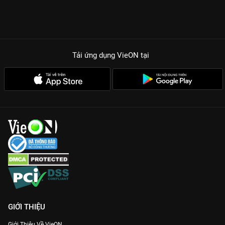
Tải ứng dụng VieON
tại
GIỚI THIỆU
Giới Thiệu Về VieON