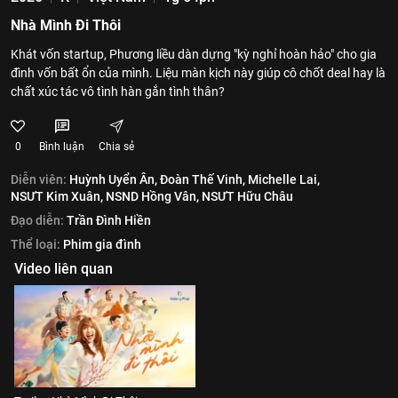
Nhà Mình Đi Thôi
Khát vốn startup, Phương liều dàn dựng "kỳ nghỉ hoàn hảo" cho gia
đình vốn bất ổn của mình. Liệu màn kịch này giúp cô chốt deal hay là
chất xúc tác vô tình hàn gắn tình thân?
0
Bình luận
Chia sẻ
Diễn viên:
Huỳnh Uyển Ân,
Đoàn Thế Vinh,
Michelle Lai,
NSƯT Kim Xuân,
NSND Hồng Vân,
NSƯT Hữu Châu
Đạo diễn:
Trần Đình Hiền
Thể loại:
Phim gia đình
Video liên quan