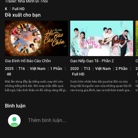
Trailer: Nhà Mình Đi Thôi
K
Full HD
Đề xuất cho bạn
Gia Đình Hổ Báo Cáo Chồn
Gạo Nếp Gạo Tẻ - Phần 2
C
2025
T16
Việt Nam
1 Phần
2020
T13
Việt Nam
2 Phần
2
4K
Full HD
Mái ấm từng đầy ắp tiếng cười, nay chỉ còn
Cuộc hôn nhân kéo dài qua hai đời vợ của
C
những tiếng thở dài. Khi may mắn đến quá
ông Hải là nguồn cơn của những quan hệ rối
l
bất ngờ, liệu tình thân có đủ vững vàng để giữ
ren trong gia đình, tạo ra một bức tranh gia
t
lại yêu thương?
đình đầy sóng gió.
l
Bình luận