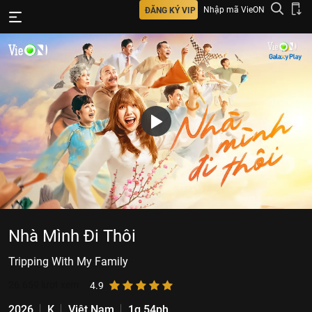
Nhập mã VieON
ĐĂNG KÝ VIP
Nhà Mình Đi Thôi
Tripping With My Family
26.659
lượt xem
4.9
2026
K
Việt Nam
1g 54ph