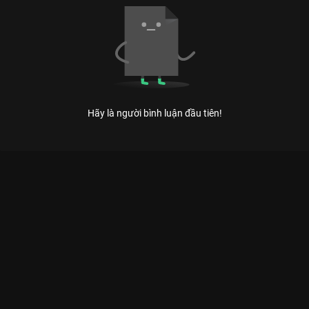
Hãy là người bình luận đầu tiên!
Xem Nhà Mình Đi Thôi của Việt Nam có sự tham gia của NSND
Hồng Vân, Huỳnh Uyển Ân, NSƯT Hữu Châu, NSƯT Kim Xuân,
Michelle Lai. Thuộc thể loại: Phim lẻ