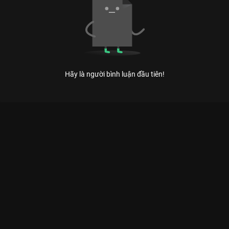
Hãy là người bình luận đầu tiên!
Xem Nhà Hai Chủ của Việt Nam có sự tham gia của Trâm Anh,
NSƯT Kim Phương, Trần Kim Hải, Tạ Lâm. Thuộc thể loại: Phim
lẻ