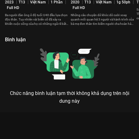
2023
T13
Việt Nam
1 Phần
2020
T13
Việt Nam
1g 50ph
T
Full HD
Full HD
S
T
Ba người đàn ông ở độ tuổi U40 đều lựa chọn
Những câu chuyện dở khóc dở cười xoay
c
độc thân. Tuy nhiên vài biến cố đã xảy ra
quanh mối quan hệ 3 người và hành trình của
t
khiến cuộc sống của họ có những ngã rẽ bất
bà mẹ đơn thân tìm kiếm người cha hoàn hảo
ngờ.
cho con gái mình.
Bình luận
Chức năng bình luận tạm thời không khả dụng trên nội
dung này
Xem Tập 9B. Giữa dì và dì ruột Người Xa Lạ - 12 Tập của Hàn
Quốc có sự tham gia của . Thuộc thể loại: Phim bộ