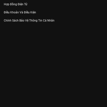
Hợp Đồng Điện Tử
Điều Khoản Và Điều Kiện
Chính Sách Bảo Vệ Thông Tin Cá Nhân
Chính Sách Bảo Vệ Người Tiêu Dùng Dễ Bị Tổn Thương
Thỏa Thuận Sử Dụng Dịch Vụ Mạng Xã Hội
THÔNG TIN
Thông Báo
Trung Tâm Hỗ Trợ
Liên Hệ
Góp Ý
Công ty Cổ phần VieON - Địa chỉ: Tầng 5, 222 Pasteur, Phường Xuân Hòa,
Thành phố Hồ Chí Minh
Email:
support@vieon.vn
| Hotline:
1800.599.920
(miễn phí)