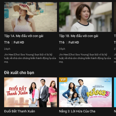
Tập 1A. Mẹ đấu với con gái
Tập 1B. Mẹ đấu với con gái
T
T16
Full HD
T16
Full HD
T
24ph
35ph
2
Jin Hee (Choi Soo Young) bực bội vì bị kỷ
Jin Hee (Choi Soo Young) bực bội vì bị kỷ
J
luật, về nhà còn chứng kiến hành động lạ của
luật, về nhà còn chứng kiến hành động lạ của
v
mẹ.
mẹ.
m
Đề xuất cho bạn
VIP
Đuổi Bắt Thanh Xuân
Nắng 3: Lời Hứa Của Cha
N