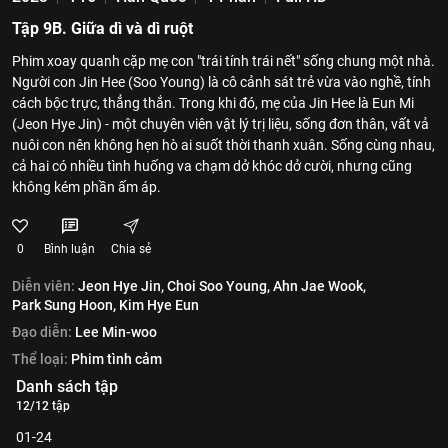
Tập 9B. Giữa dì và dì ruột
Phim xoay quanh cặp mẹ con "trái tính trái nết" sống chung một nhà.
Người con Jin Hee (Soo Young) là cô cảnh sát trẻ vừa vào nghề, tính
cách bộc trực, thẳng thắn. Trong khi đó, mẹ của Jin Hee là Eun Mi
(Jeon Hye Jin) - một chuyên viên vật lý trị liệu, sống đơn thân, vất vả
nuôi con nên không hẹn hò ai suốt thời thanh xuân. Sống cùng nhau,
cả hai có nhiều tình huống va chạm dở khóc dở cười, nhưng cũng
không kém phần ấm áp.
0
Bình luận
Chia sẻ
Diễn viên:
Jeon Hye Jin,
Choi Soo Young,
Ahn Jae Wook,
Park Sung Hoon,
Kim Hye Eun
Đạo diễn:
Lee Min-woo
Thể loại:
Phim tình cảm
Danh sách tập
12/12 tập
01-24