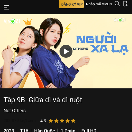
Nhập mã VieON
ĐĂNG KÝ VIP
Tập 9B. Giữa dì và dì ruột
Not Others
283.879
lượt xem
4.9
2023
T16
Hàn Quốc
1 Phần
Full HD