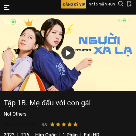
Nhập mã VieON
ĐĂNG KÝ VIP
Tập 1B. Mẹ đấu với con gái
Not Others
283.206
lượt xem
4.9
2023
T16
Hàn Quốc
1 Phần
Full HD