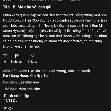
Tập 1B. Mẹ đấu với con gái
Phim xoay quanh cặp mẹ con "trái tính trái nết" sống chung một nhà.
Người con Jin Hee (Soo Young) là cô cảnh sát trẻ vừa vào nghề, tính
cách bộc trực, thẳng thắn. Trong khi đó, mẹ của Jin Hee là Eun Mi
(Jeon Hye Jin) - một chuyên viên vật lý trị liệu, sống đơn thân, vất vả
nuôi con nên không hẹn hò ai suốt thời thanh xuân. Sống cùng nhau,
cả hai có nhiều tình huống va chạm dở khóc dở cười, nhưng cũng
không kém phần ấm áp.
0
Bình luận
Chia sẻ
Diễn viên:
Jeon Hye Jin,
Choi Soo Young,
Ahn Jae Wook,
Park Sung Hoon,
Kim Hye Eun
Đạo diễn:
Lee Min-woo
Thể loại:
Phim tình cảm
Danh sách tập
12/12 tập
01-24