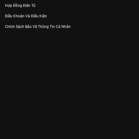
Hợp Đồng Điện Tử
Điều Khoản Và Điều Kiện
Chính Sách Bảo Vệ Thông Tin Cá Nhân
Chính Sách Bảo Vệ Người Tiêu Dùng Dễ Bị Tổn Thương
Thỏa Thuận Sử Dụng Dịch Vụ Mạng Xã Hội
THÔNG TIN
Thông Báo
Trung Tâm Hỗ Trợ
Liên Hệ
Góp Ý
Công ty Cổ phần VieON - Địa chỉ: Tầng 5, 222 Pasteur, Phường Xuân Hòa,
Thành phố Hồ Chí Minh
Email:
support@vieon.vn
| Hotline:
1800.599.920
(miễn phí)