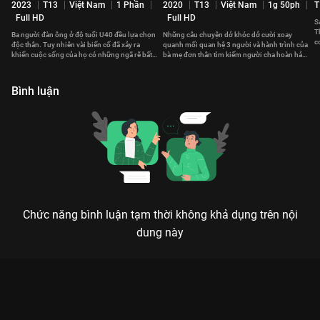
2023
T13
Việt Nam
1 Phần
2020
T13
Việt Nam
1g 50ph
T
Full HD
Full HD
S
T
Ba người đàn ông ở độ tuổi U40 đều lựa chọn
Những câu chuyện dở khóc dở cười xoay
c
độc thân. Tuy nhiên vài biến cố đã xảy ra
quanh mối quan hệ 3 người và hành trình của
t
khiến cuộc sống của họ có những ngã rẽ bất
bà mẹ đơn thân tìm kiếm người cha hoàn hảo
ngờ.
cho con gái mình.
Bình luận
Chức năng bình luận tạm thời không khả dụng trên nội
dung này
Xem Tập 1B. Mẹ đấu với con gái Người Xa Lạ - 12 Tập của Hàn
Quốc có sự tham gia của . Thuộc thể loại: Phim bộ