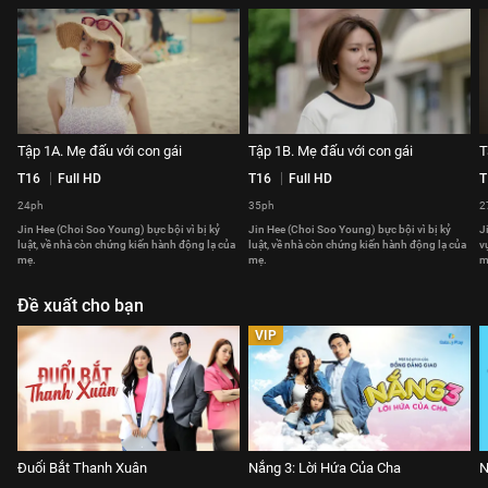
Tập 1A. Mẹ đấu với con gái
Tập 1B. Mẹ đấu với con gái
T
T16
Full HD
T16
Full HD
T
24ph
35ph
2
Jin Hee (Choi Soo Young) bực bội vì bị kỷ
Jin Hee (Choi Soo Young) bực bội vì bị kỷ
J
luật, về nhà còn chứng kiến hành động lạ của
luật, về nhà còn chứng kiến hành động lạ của
v
mẹ.
mẹ.
m
Đề xuất cho bạn
VIP
Đuổi Bắt Thanh Xuân
Nắng 3: Lời Hứa Của Cha
N