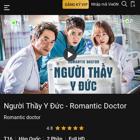
Nhập mã VieON
ĐĂNG KÝ VIP
Người Thầy Y Đức - Romantic Doctor
Romantic doctor
7.518.910
lượt xem
4.8
T16
Hàn Quốc
2 Phần
Full HD