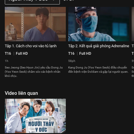
Tập 1. Cách cho voi vào tủ lạnh
Tập 2. Kết quả giải phóng Adrenaline
T
T16
Full HD
T16
Full HD
T
1h
58ph
5
Seo Jeong (Seo Hyun Jin) yêu cầu Dong Ju
Kang Dong Ju (Yoo Yeon Seok) điều chuyển
S
(Yoo Yeon Seok) chăm sóc các bệnh nhân
đến bệnh viện Doldam và gặp lại người quen.
S
khó chịu.
t
Video liên quan