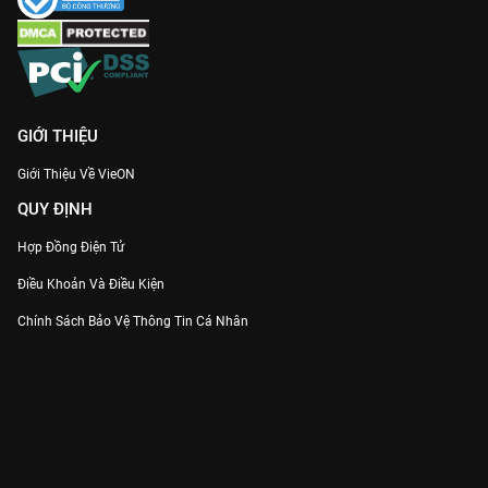
phim y khoa đỉnh cao với bản Thuyết minh chuẩn trên VieON.
Cùng trải nghiệm những cung bậc cảm xúc tuyệt vời cùng
Người Thầy Y Đức
trên
VieON
ngay!
GIỚI THIỆU
Giới Thiệu Về VieON
QUY ĐỊNH
Hợp Đồng Điện Tử
Điều Khoản Và Điều Kiện
Chính Sách Bảo Vệ Thông Tin Cá Nhân
Chính Sách Bảo Vệ Người Tiêu Dùng Dễ Bị Tổn Thương
Thỏa Thuận Sử Dụng Dịch Vụ Mạng Xã Hội
THÔNG TIN
Thông Báo