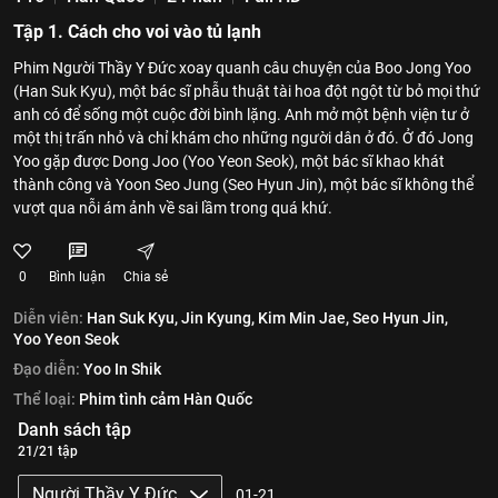
Tập 1. Cách cho voi vào tủ lạnh
Phim Người Thầy Y Đức xoay quanh câu chuyện của Boo Jong Yoo
(Han Suk Kyu), một bác sĩ phẫu thuật tài hoa đột ngột từ bỏ mọi thứ
anh có để sống một cuộc đời bình lặng. Anh mở một bệnh viện tư ở
một thị trấn nhỏ và chỉ khám cho những người dân ở đó. Ở đó Jong
Yoo gặp được Dong Joo (Yoo Yeon Seok), một bác sĩ khao khát
thành công và Yoon Seo Jung (Seo Hyun Jin), một bác sĩ không thể
vượt qua nỗi ám ảnh về sai lầm trong quá khứ.
0
Bình luận
Chia sẻ
Diễn viên:
Han Suk Kyu,
Jin Kyung,
Kim Min Jae,
Seo Hyun Jin,
Yoo Yeon Seok
Đạo diễn:
Yoo In Shik
Thể loại:
Phim tình cảm Hàn Quốc
Danh sách tập
21/21 tập
Người Thầy Y Đức
01-21