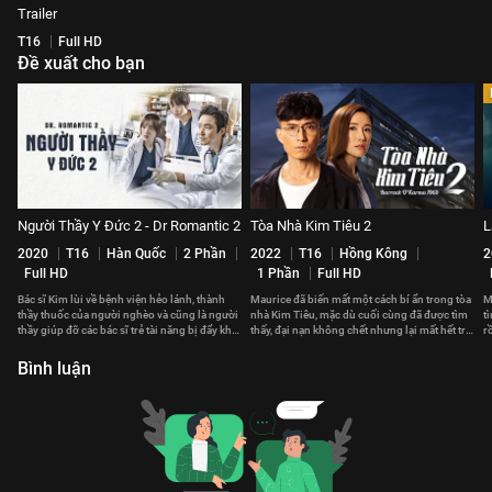
Trailer
T16
Full HD
Đề xuất cho bạn
Người Thầy Y Đức 2 - Dr Romantic 2
Tòa Nhà Kim Tiêu 2
L
2020
T16
Hàn Quốc
2 Phần
2022
T16
Hồng Kông
2
Full HD
1 Phần
Full HD
Bác sĩ Kim lùi về bệnh viện hẻo lánh, thành
Maurice đã biến mất một cách bí ẩn trong tòa
M
thầy thuốc của người nghèo và cũng là người
nhà Kim Tiêu, mặc dù cuối cùng đã được tìm
t
thầy giúp đỡ các bác sĩ trẻ tài năng bị đẩy khỏi
thấy, đại nạn không chết nhưng lại mất hết trí
r
bệnh viện lớn
nhớ...
n
Bình luận