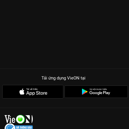
nghẹt thở và những cuộc đấu tranh chính trị gay gắt trong
ngành y. Hình tượng Sư phụ Kim – một người thầy vừa nghiêm
khắc, vừa bao dung, mang phong thái ung dung tự tại nhưng
lại quyết liệt với cái ác – đã trở thành biểu tượng của màn ảnh
Hàn. Sự tương tác giữa Yoo Yeon Seok và Seo Hyun Jin cũng
là điểm nhấn không thể bỏ qua với một tình yêu trưởng thành,
sâu sắc và đầy thấu hiểu.
TẠI SAO NGƯỜI THẦY Y ĐỨC LÀ SIÊU PHẨM CÀY ĐÊM CỰC
CUỐN?
Diễn xuất bảo chứng rating:
Nam diễn viên kỳ cựu Han Suk
Kyu mang đến một Sư phụ Kim bằng xương bằng thịt, đầy sức
Tải ứng dụng VieON
tại
hút.
Kịch bản kịch tính từng phút:
Mỗi ca cấp cứu là một câu
chuyện đời, một bài học về nhân sinh quan sâu sắc.
Chemistry bùng nổ:
Màn kết hợp giữa Yoo Yeon Seok và Seo
Hyun Jin tạo nên những khoảnh khắc lãng mạn lụi tim giữa
bộn bề phòng bệnh.
Chất lượng Full HD cực nét:
Tận hưởng trọn vẹn những thước