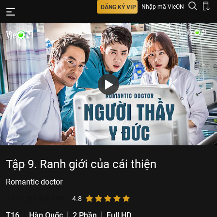
Nhập mã VieON
ĐĂNG KÝ VIP
Tập 9. Ranh giới của cái thiện
Romantic doctor
7.513.562
lượt xem
4.8
T16
Hàn Quốc
2 Phần
Full HD