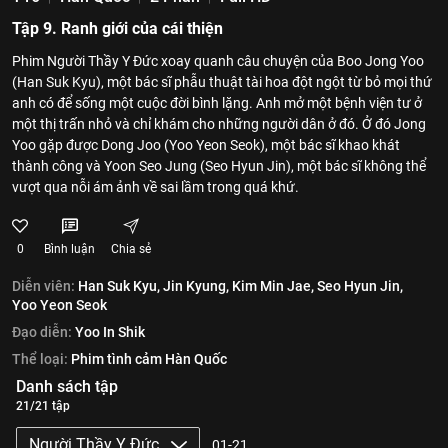
Tập 9. Ranh giới của cái thiện
Phim Người Thầy Y Đức xoay quanh câu chuyện của Boo Jong Yoo
(Han Suk Kyu), một bác sĩ phẫu thuật tài hoa đột ngột từ bỏ mọi thứ
anh có để sống một cuộc đời bình lặng. Anh mở một bệnh viện tư ở
một thị trấn nhỏ và chỉ khám cho những người dân ở đó. Ở đó Jong
Yoo gặp được Dong Joo (Yoo Yeon Seok), một bác sĩ khao khát
thành công và Yoon Seo Jung (Seo Hyun Jin), một bác sĩ không thể
vượt qua nỗi ám ảnh về sai lầm trong quá khứ.
0
Bình luận
Chia sẻ
Diễn viên:
Han Suk Kyu,
Jin Kyung,
Kim Min Jae,
Seo Hyun Jin,
Yoo Yeon Seok
Đạo diễn:
Yoo In Shik
Thể loại:
Phim tình cảm Hàn Quốc
Danh sách tập
21/21 tập
Người Thầy Y Đức
01-21