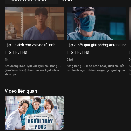
Tập 1. Cách cho voi vào tủ lạnh
Tập 2. Kết quả giải phóng Adrenaline
T
T16
Full HD
T16
Full HD
T
1h
58ph
5
Seo Jeong (Seo Hyun Jin) yêu cầu Dong Ju
Kang Dong Ju (Yoo Yeon Seok) điều chuyển
S
(Yoo Yeon Seok) chăm sóc các bệnh nhân
đến bệnh viện Doldam và gặp lại người quen.
S
khó chịu.
t
Video liên quan