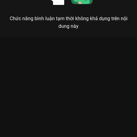
Chức năng bình luận tạm thời không khả dụng trên nội
dung này
Xem Tập 9. Ranh giới của cái thiện Người Thầy Y Đức - 21 Tập
của Hàn Quốc có sự tham gia của . Thuộc thể loại: Phim bộ