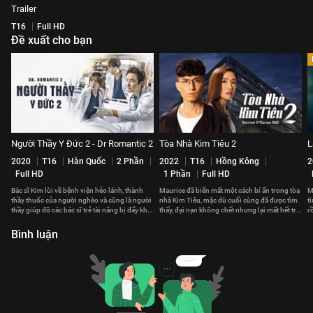
Trailer
T16
Full HD
Đề xuất cho bạn
Người Thầy Y Đức 2 - Dr Romantic 2
Tòa Nhà Kim Tiêu 2
L
2020
T16
Hàn Quốc
2 Phần
2022
T16
Hồng Kông
2
Full HD
1 Phần
Full HD
Bác sĩ Kim lùi về bệnh viện hẻo lánh, thành
Maurice đã biến mất một cách bí ẩn trong tòa
M
thầy thuốc của người nghèo và cũng là người
nhà Kim Tiêu, mặc dù cuối cùng đã được tìm
t
thầy giúp đỡ các bác sĩ trẻ tài năng bị đẩy khỏi
thấy, đại nạn không chết nhưng lại mất hết trí
r
bệnh viện lớn
nhớ...
n
Bình luận