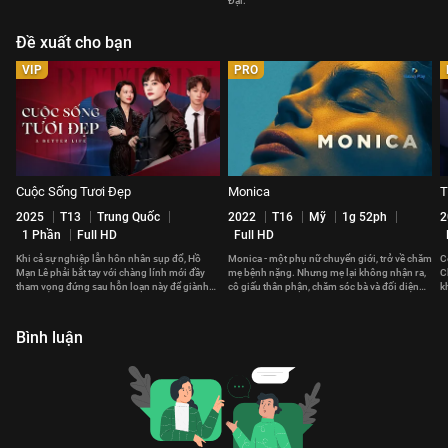
Đại.
Đề xuất cho bạn
VIP
PRO
Cuộc Sống Tươi Đẹp
Monica
T
2025
T13
Trung Quốc
2022
T16
Mỹ
1g 52ph
2
1 Phần
Full HD
Full HD
Khi cả sự nghiệp lẫn hôn nhân sụp đổ, Hồ
Monica - một phụ nữ chuyển giới, trở về chăm
C
Mạn Lê phải bắt tay với chàng lính mới đầy
mẹ bệnh nặng. Nhưng mẹ lại không nhận ra,
C
tham vọng đứng sau hỗn loạn này để giành
cô giấu thân phận, chăm sóc bà và đối diện
k
lại ánh hào quang năm xưa
nỗi đau bị chối bỏ.
v
Bình luận