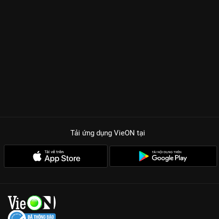
Hậu Cần Thời Đại
. Đối trọng trực tiếp với anh là Từ Đạo Minh
(
Đàm Tuấn Ngạn
), một chuyên gia tài chính sắc sảo với những
nước đi đầy toan tính. Sự đan xen giữa tình bạn, tình yêu và
những âm mưu thâu tóm cổ phần khiến 25 tập phim trở nên
nghẹt thở. Không còn là những màn đấu súng, đây là cuộc
chiến của những con số, những bản hợp đồng và bản lĩnh của
những người hùng đứng đầu xí nghiệp.
Dàn cast điểm 10:
Màn so kè kỹ năng diễn xuất giữa Trần Hào
lịch lãm và Đàm Tuấn Ngạn sắc lạnh cùng hai mỹ nhân Cung
Gia Hân, Trương Hy Văn.
Tải ứng dụng VieON
tại
Kịch bản thực tế:
Khai thác góc khuất ngành vận chuyển, từ
những kho bãi Phật Sơn đến những dự án Thành Phố Trên
Không đầy táo bạo.
Tiết tấu nhanh:
Đúng chất drama Hong Kong, mỗi tập phim
đều có nút thắt (twist) khiến khán giả không thể rời mắt khỏi
ứng dụng VieON.
Người Hùng Xí Nghiệp không chỉ là phim giải trí, mà còn là bài