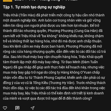
Tập 1. Tự mình tạo dựng sự nghiệp
Triệu Khải (Trần Hào) đã phát triển một công ty hậu cần nhỏ thành
một doanh nghiệp lớn. Anh luôn coi trọng nhân viên và giữ vững
niềm tin rằng con người phải được ưu tiên hơn lợi nhuận. Để trở
thành đối tác nhượng quyền, Phương Phương (Cung Gia Hân) đã
cam kết với Triệu Khải về "ba không": không khiếu nại, không chậm
trễ và không thất lạc hàng hóa, nhờ đó mà được anh chấp thuận.
Sau khi lệnh cấm xe máy được ban hành, Phương Phương đã mở
rộng các cửa hàng nhượng quyền, dẫn đến việc bị các đối tác cũ trả
đũa. Sau khi thuê máy bay vận chuyển hàng hóa, Triệu Khải quyết
tâm thành lập một đội máy bay riêng. Từ Đạo Minh (Đàm Tuấn
Ngạn) đã gia nhập để giúp anh thực hiện kế hoạch này, nhưng việc
mua máy bay gặp trở ngại do công ty Hàng không O’Yuan chấp
nhận vốn đầu tư từ Thành Phong Capital, khiến anh cần phải có sự
đồng ý của vợ cũ là Tống Kiều (Trương Hy Văn). Trước những thách
thức dồn dập, từ việc bị các đối tác trả đũa đến khó khăn trong việc
mua máy bay, liệu Triệu Khải có thể kiên định với triết lý kinh doanh
của mình và vượt qua được trở ngại để đi đến thành công?