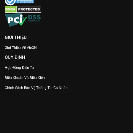
học về quản trị, lòng tin và ý chí khởi nghiệp. Hãy chuẩn bị tinh
thần để bị cuốn vào vòng xoáy quyền lực và xem bản Thuyết
minh sớm nhất duy nhất trên
VieON
.
GIỚI THIỆU
Giới Thiệu Về VieON
QUY ĐỊNH
Hợp Đồng Điện Tử
Điều Khoản Và Điều Kiện
Chính Sách Bảo Vệ Thông Tin Cá Nhân
Chính Sách Bảo Vệ Người Tiêu Dùng Dễ Bị Tổn Thương
Thỏa Thuận Sử Dụng Dịch Vụ Mạng Xã Hội
THÔNG TIN
Thông Báo