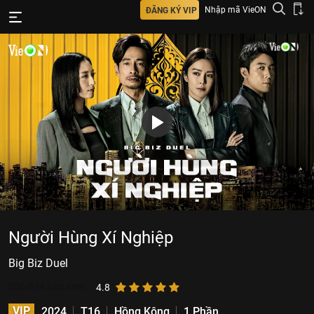
Nhập mã VieON
ĐĂNG KÝ VIP
Người Hùng Xí Nghiệp
Big Biz Duel
206.014
lượt xem
4.8
VIP
2024
T16
Hồng Kông
1 Phần