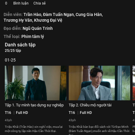
0
Bình luận
Chia sẻ
Diễn viên:
Trần Hào,
Đàm Tuấn Ngạn,
Cung Gia Hân,
Trương Hy Văn,
Khương Đại Vệ
Đạo diễn:
Ngũ Quán Trinh
Thể loại:
Phim tâm lý
Danh sách tập
25/25 tập
01-25
Tập 1. Tự mình tạo dựng sự nghiệp
Tập 2. Chiêu mộ người tài
T
T16
Full HD
T16
Full HD
T
43ph
43ph
4
Triệu Khải (Trần Hào) xin nghỉ việc, mua lại
Triệu Khải bàn bạc đối sách với Từ Đạo Minh
P
một công ty, lập nên Hậu Cần Thời Đại.
(Đàm Tuấn Ngạn),muốn anh về Hậu Cần Thời
b